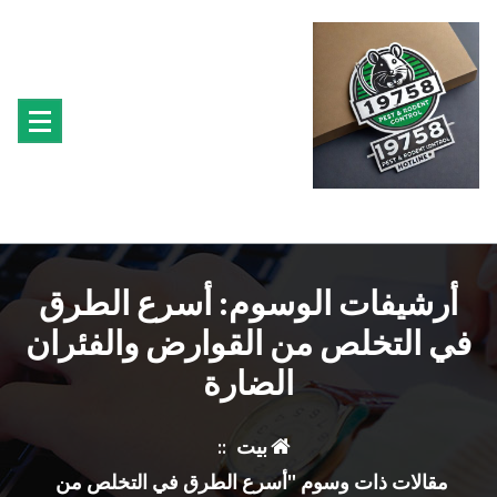
تجاوز
ى
محتوى
متخصصون فى مكافحة حشرة البق الفئران البراغيث الصراصير النمل سوس الخشب النمل
الابيض حشرة القراد الذباب البعوض
أرشيفات الوسوم: أسرع الطرق
في التخلص من القوارض والفئران
الضارة
بيت
::
مقالات ذات وسوم "أسرع الطرق في التخلص من