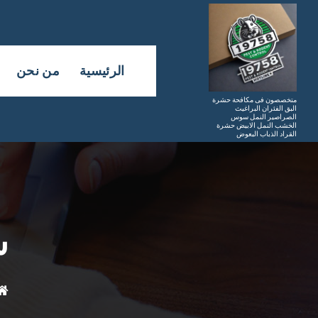
لتجاوز
لى
لمحتوى
الرئيسية
من نحن
متخصصون فى مكافحة حشرة
البق الفئران البراغيث
الصراصير النمل سوس
الخشب النمل الابيض حشرة
القراد الذباب البعوض
أ
ش