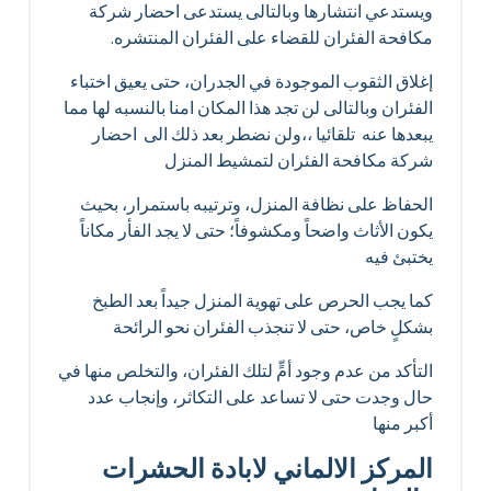
ويستدعي انتشارها وبالتالى يستدعى احضار شركة
مكافحة الفئران للقضاء على الفئران المنتشره.
إغلاق الثقوب الموجودة في الجدران، حتى يعيق اختباء
الفئران وبالتالى لن تجد هذا المكان امنا بالنسبه لها مما
يبعدها عنه تلقائيا ،،ولن نضطر بعد ذلك الى احضار
شركة مكافحة الفئران لتمشيط المنزل
الحفاظ على نظافة المنزل، وترتيبه باستمرار، بحيث
يكون الأثاث واضحاً ومكشوفاً؛ حتى لا يجد الفأر مكاناً
يختبئ فيه
كما يجب الحرص على تهوية المنزل جيداً بعد الطبخ
بشكلٍ خاص، حتى لا تنجذب الفئران نحو الرائحة
التأكد من عدم وجود أمٍّ لتلك الفئران، والتخلص منها في
حال وجدت حتى لا تساعد على التكاثر، وإنجاب عدد
أكبر منها
المركز الالماني لابادة الحشرات