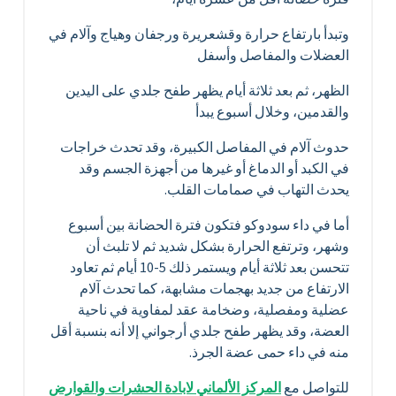
وتبدأ بارتفاع حرارة وقشعريرة ورجفان وهياج وآلام في
العضلات والمفاصل وأسفل
الظهر، ثم بعد ثلاثة أيام يظهر طفح جلدي على اليدين
والقدمين، وخلال أسبوع يبدأ
حدوث آلام في المفاصل الكبيرة، وقد تحدث خراجات
في الكبد أو الدماغ أو غيرها من أجهزة الجسم وقد
يحدث التهاب في صمامات القلب.
أما في داء سودوكو فتكون فترة الحضانة بين أسبوع
وشهر، وترتفع الحرارة بشكل شديد ثم لا تلبث أن
تتحسن بعد ثلاثة أيام ويستمر ذلك 5-10 أيام ثم تعاود
الارتفاع من جديد بهجمات مشابهة، كما تحدث آلام
عضلية ومفصلية، وضخامة عقد لمفاوية في ناحية
العضة، وقد يظهر طفح جلدي أرجواني إلا أنه بنسبة أقل
منه في داء حمى عضة الجرذ.
للتواصل مع
المركز الألماني لابادة الحشرات والقوارض