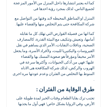
كما انه يعتبر انتشارها داخل المنزل من الأمور المزعجة
لجميع الناس، لذلك بمجرد رؤية احدها فى
المنزل او المناطق المحيطه لابد وقتها من التواصل مع
شركة المكافحة حتى يتم التخلص منها والقضاء عليها.
كما انها من فصيلة القوارض التي تهلك كل ما تقابله
أمامها، وتعيش وتتكيف مع البيئة القذرة، كالمصارف
الصحية، وناقلات النفايات، الأمر الذي يساهم في نقل
الفيروسات والبكتيريا للبيت، ولأفراد الأسرة، وما يجعل
الأمر مخيفاً ومؤرقاً هو صعوبة المسك بها والقضاء
عليها؛ فهي من أذكى الحيوانات، وأكثرها سرعة في
الهروب والركض، لذلك شركة المكافحة هى الاداه
المنوط بها التخلص من الفئران وعدم عودتها مره اخرى
.
طرق الوقاية من الفئران :
تجنب ترك بقايا الطعام وفتات الخبز لمدة طويلة على
الأرض، وفي الزوايا بشكل خاص؛ فهي أول ما يجذبها