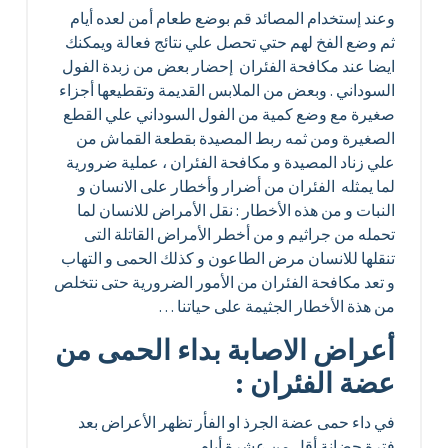
وعند إستخدام المصائد قم بوضع طعام أمن لعده أيام
ثم وضع الفخ لهم حتي تحصل علي نتائج فعالة ويمكنك
ايضا عند مكافحة الفئران إحضار بعض من زبدة الفول
السوداني . وبعض من الملابس القديمة وتقطيعها أجزاء
صغيرة مع وضع كمية من الفول السوداني علي القطع
الصغيرة ومن ثمه ربط المصيدة بقطعة القماش من
علي زناد المصيدة و مكافحة الفئران ، عملية ضرورية
لما يمثله الفئران من أضرار وأخطار على الانسان و
النبات و من هذه الأخطار : نقل الأمراض للانسان لما
تحمله من جراثيم و من أخطر الأمراض القاتلة التى
تنقلها للانسان مرض الطاعون و كذلك الحمى و التهاب
و تعد مكافحة الفئران من الأمور الضرورية حتى نتخلص
من هذة الأخطار الجثيمة على حياتنا …
أعراض الاصابة بداء الحمى من
عضة الفئران :
في داء حمى عضة الجرذ او الفأر تظهر الأعراض بعد
فترة حضانة أقل من عشرة أيام،