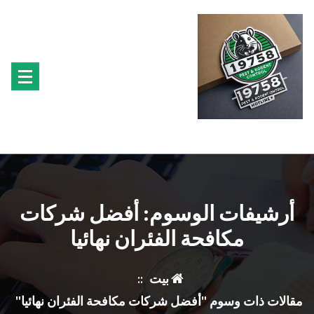
تجاوز
ى
محتوى
متخصصون فى مكافحة حشرة البق الفئران البراغيث الصراصير النمل سوس الخشب النمل
الابيض حشرة القراد الذباب البعوض
أرشيفات الوسوم: أفضل شركات
مكافحة الفئران نهائيا
بيت
::
مقالات ذات وسوم "أفضل شركات مكافحة الفئران نهائيا"