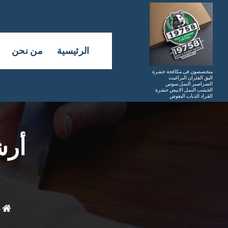
لتجاوز
لى
لمحتوى
الرئيسية
من نحن
متخصصون فى مكافحة حشرة
البق الفئران البراغيث
الصراصير النمل سوس
الخشب النمل الابيض حشرة
القراد الذباب البعوض
أرش
ب