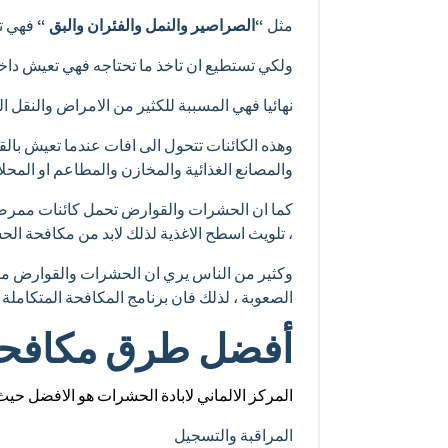
مثل
“الصراصير والنمل والفئران والبق “
فهي تح
ولكي تستطيع ان تاخذ ما تحتاجه فهي تعيش داخ
نهائيا فهي المسببة للكثير من الامراض والنقل ال
وهذه الكائنات تتحول الى افات عندما تعيش ب
والمصانع الغذائية والمخازن والمطاعم او المحلات
كما ان الحشرات والقوارض تحمل كائنات ممرضة د
، تلويث اسطح الاغذية لذلك لابد من مكافحة الحش
وكثير من الناس يري ان الحشرات والقوارض مثي
الصعوبة ، لذلك فان برنامج المكافحة المتكامل
أفضل طرق مكافحة 
المركز الالماني لابادة الحشرات هو الافضل حيث
المراقبة والتسجيل