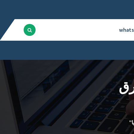
what
رق
"