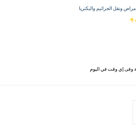
راض ونقل الجراثيم والبكتريا
ية وفى إي وقت في اليوم