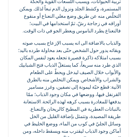
تربية الحيوانات، ويسبب اللسعات القوية والحكّة
المستمرة، وكشط الجلد ونزول الدم تبعاً لذلك. ويمكن
التخلّص منه عن طريق وضع مغلي النعناع أو منقوع
أوراقه في زجاجة رشّ، ثمّ استخدامها في البيت؛
فالنعناع يطرد الناموس ويعطر الجو في ذات الوقت.
والذباب بالاضافة الى انه يسبب الإزعاج بسبب صوته
وبقائه يدور حول الشخص حتّى بعد محاولة طرده باليد؛
بسبب امتلاكه ذاكرة قصيرة تجعله يعود لنفس المكان
الذي طرد منه سريعاً، كما يستغلّ الذباب فتح الشبابيك
والأبواب خلال الصيف ليدخل ويحطّ على الطعام
والشراب والأشخاص. ويمكن التخلص منه بالطرق
الآتية: قطع حبّة ليمونة إلى نصفين، وغرز مسامير
القرنفل فيها، ووضعها في مكان وجود الذباب؛ ممّا
يدفعها للمغادرة بسبب كرهه لهذه الرائحة. الاستعانة
بالنباتات العطرية في المطبخ كالريحان والنعناع.
طريقة المصيدة، وتتمثل بإضافة القليل من الخل
وسائل الجليّ في كوب من الماء، ووضع الخليط في
أماكن وجود الذباب ليقترب منه ويسقط داخله، ومن