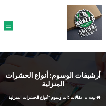
تجاوز
ى
محتوى
متخصصون فى مكافحة حشرة البق الفئران البراغيث الصراصير النمل سوس الخشب النمل
الابيض حشرة القراد الذباب البعوض
أرشيفات الوسوم: أنواع الحشرات
المنزلية
بيت
::
مقالات ذات وسوم "أنواع الحشرات المنزلية"