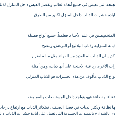
جنحة التي تعيش في جميع أنحاء العالم،وتفضل العيش داخل المنازل لذلك 
بادة حشرات الذباب داخل المنزل لكثير من الطرق
لمتخصِصين في علم الأحياء، فعلمياً، جميع أنواع فصيلة
بابة المنزلية وذباب البلاليع أو البرغش،وينصح
ن ان الذباب له العديد من الفوائد مثل ما له اضرار .
 الأخرى رباعية الأجنحة على أنها ذباب، ومن أمثلة
انواع الذباب مألوف من هذه الحشرات هو الذباب المنزلي .
اعتناء او نظافة فهو يتواجد داخل المستنقعات والقمامة ،
ا نظافة ويكثر الذباب في فصل الصيف ، فيتكاثر الذباب مع ارتفاع درج
 بالشوارع بالمبيدات الحشرية التى تعمل علي ابادة حشرات الذباب وال