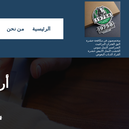
لتجاوز
لى
لمحتوى
الرئيسية
من نحن
متخصصون فى مكافحة حشرة
البق الفئران البراغيث
الصراصير النمل سوس
الخشب النمل الابيض حشرة
القراد الذباب البعوض
أر