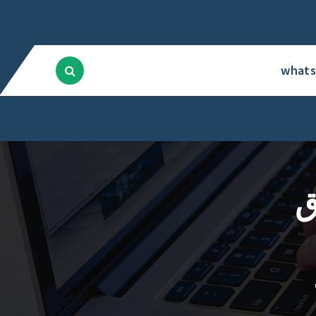
what
ق