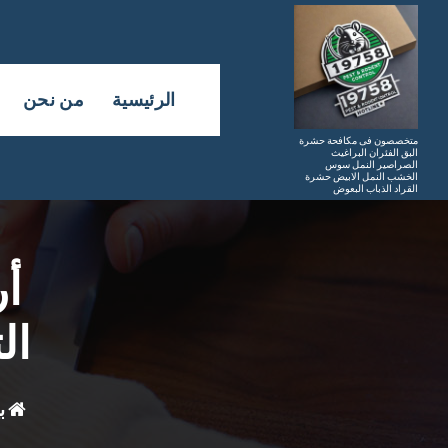
لتجاوز
لى
لمحتوى
الرئيسية
من نحن
متخصصون فى مكافحة حشرة
البق الفئران البراغيث
الصراصير النمل سوس
الخشب النمل الابيض حشرة
القراد الذباب البعوض
أر
ال
ب