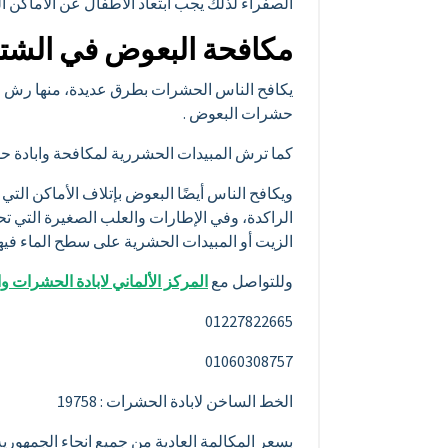
الصفراء لذلك يجب ابتعاد الاطفال عن الاماكن الت
مكافحة البعوض في الشتاء
يكافح الناس الحشرات بطرق عديدة، منها رش المب
حشرات البعوض .
كما ترش المبيدات الحشررية لمكافحة وابادة ح
ويكافح الناس أيضًا البعوض بإتلاف الأماكن الت
الراكدة، وفي الإطارات والعلب الصغيرة التي ت
الزيت أو المبيدات الحشرية على سطح الماء فيه
وللتواصل مع
المركز الألماني لابادة الحشرات 
01227822665
01060308757
الخط الساخن لابادة الحشرات : 19758
بسعر المكالمة العادية من جميع انحاء الجمهور