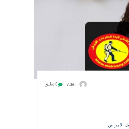
Adel
0 تعليق
قل الامراض