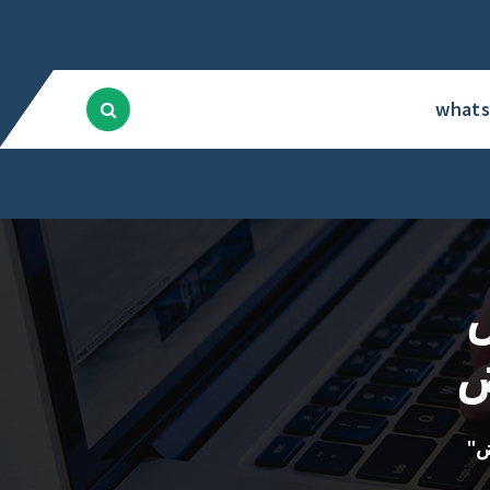
what
ض
ض
ض"