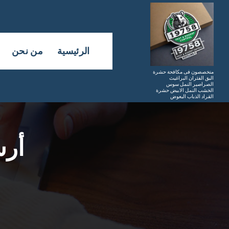
لتجاوز
لى
لمحتوى
الرئيسية
من نحن
متخصصون فى مكافحة حشرة
البق الفئران البراغيث
الصراصير النمل سوس
الخشب النمل الابيض حشرة
القراد الذباب البعوض
أرش