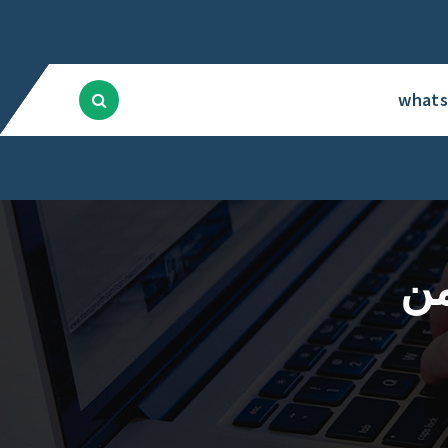
what
من