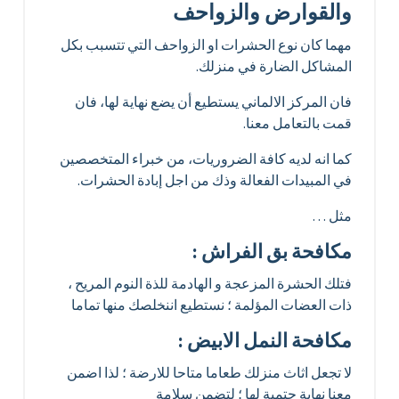
والقوارض والزواحف
مهما كان نوع الحشرات او الزواحف التي تتسبب بكل
المشاكل الضارة في منزلك.
فان المركز الالماني يستطيع أن يضع نهاية لها، فان
قمت بالتعامل معنا.
كما انه لديه كافة الضروريات، من خبراء المتخصصين
في المبيدات الفعالة وذك من اجل إبادة الحشرات.
مثل …
مكافحة بق الفراش :
فتلك الحشرة المزعجة و الهادمة للذة النوم المريح ،
ذات العضات المؤلمة ؛ نستطيع اننخلصك منها تماما
مكافحة النمل الابيض :
لا تجعل اثاث منزلك طعاما متاحا للارضة ؛ لذا اضمن
معنا نهاية حتمية لها ؛ لتضمن سلامة