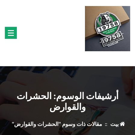
تجاوز
ى
محتوى
متخصصون فى مكافحة حشرة البق الفئران البراغيث الصراصير النمل سوس الخشب النمل
الابيض حشرة القراد الذباب البعوض
أرشيفات الوسوم: الحشرات
والقوارض
بيت
::
مقالات ذات وسوم "الحشرات والقوارض"