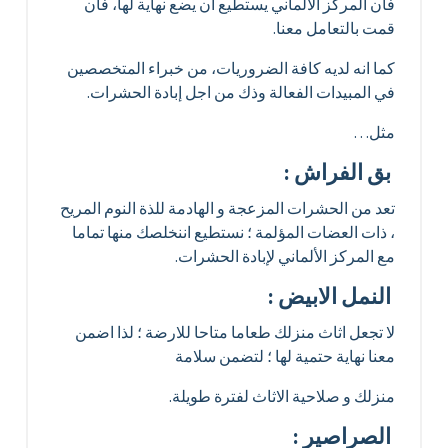
فان المركز الالماني يستطيع أن يضع نهاية لها، فان
قمت بالتعامل معنا.
كما انه لديه كافة الضروريات، من خبراء المتخصصين
في المبيدات الفعالة وذك من اجل إبادة الحشرات.
مثل…
بق الفراش :
تعد من الحشرات المزعجة و الهادمة للذة النوم المريح
، ذات العضات المؤلمة ؛ نستطيع اننخلصك منها تماما
مع المركز الألماني لإبادة الحشرات.
النمل الابيض :
لا تجعل اثاث منزلك طعاما متاحا للارضة ؛ لذا اضمن
معنا نهاية حتمية لها ؛ لتضمن سلامة
منزلك و صلاحية الاثاث لفترة طويلة.
الصراصير :