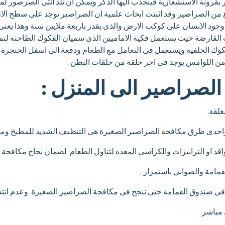
بقرونة الاستشعارية فينجذب اليها الذكر ويمكن ان تلد انثى الصرصور لمدى 
وع من الصراصير وقد اثبتت ابحاث علمية ان الصراصير توجد على سطح ا
ود الانسان على كوكب الارض والذى يقدر باربعة ملايين سنة وهذا يعنى 
رضة حيث يستعمل فكية الاماميين الذى سميان الفكوك الطاحنة لتم
وك الخلفيه ويستعمل فى التعامل مع الطعام ودفعة الى اسفل الحنجرة و
ن اللوامس يوجد فى اخر حلقة من حلقات البطن .
صراصير الى المنزل :