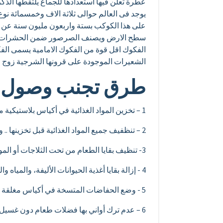
عطرة تعلن فيها استعدادها للجماع يلتقطها الذكر 
يوجد فى العالم حوالى ثلاثة الاف وخمسمائة ن
على هذا الكوكب بستة واربعون مليون سنة عن وج
سطح الارض ويصنف الصرصور ضمن الحشرات القا
الفكوك اقل قوة من الفكوك الامامية يسمى الفك
الشعيرات الموجودة على قرونها الشرجية زوج م
طرق تجنب وصول ال
1 – تخزين المواد الغذائية في أكياس بلاستيكية مغلقة.
2 – تنظفيف جميع المواد الغذائية قبل تخزينها .. واحدى طرق مكافحة الصراصير الصغيرة هى التنظيف الشديد للمطبخ ومحتوياته باستمرار .
3- تنظيف بقايا الطعام من تحت الثلاجات أو المواقد او الترابيزات والكراسى المعده لتناول الطعام لضمان نجاح مكافحة الصراصير الصغيرة .
4 -‎ إزالة بقايا أغذية الحيوانات الأليفة، والمياه والقمامة والصواني باستمرار .
5 ‎- وضع الحفاضات المتسخة في أكياس مغلقة في صندوق القمامة حتى ننجح فى مكافحة الصراصير الصغيرة وعدم انتشارها وتكاثرها .
6 – ‎عدم ترك أواني بها فضلات طعام دون غسيل مباشر.