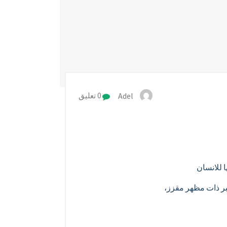
Adel
0 تعليق
 للانسان
تبر ذات مظهر مقزز،