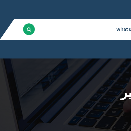
what
ر