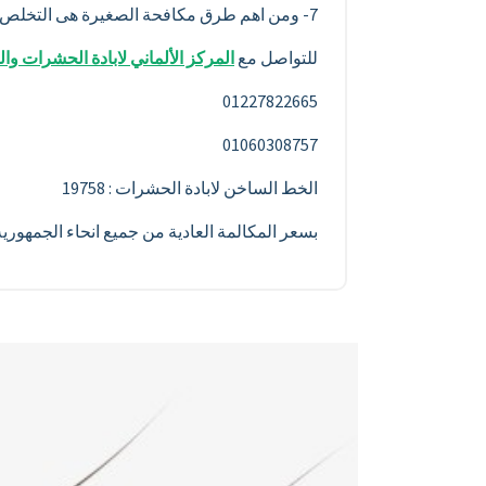
7- ومن اهم طرق مكافحة الصغيرة هى التخلص باستمرار من اكياس القمامه وعدم تركها فى المنزل…
للتواصل مع
المركز الألماني لابادة الحشرات وا
01227822665
01060308757
الخط الساخن لابادة الحشرات : 19758
بسعر المكالمة العادية من جميع انحاء الجمهور