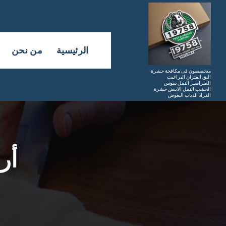
لتجاوز
لى
لمحتوى
الرئيسية
من نحن
متخصصون فى مكافحة حشرة
البق الفئران البراغيث
الصراصير النمل سوس
الخشب النمل الابيض حشرة
القراد الذباب البعوض
أر