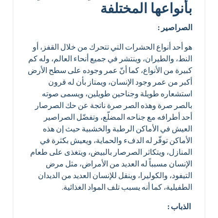
بأنواعها المختلفة
الصراصير :
هو أحد أنواع الحشرات التي تتحرك من خلال القفز، أو
النط، والطيران، وينتشر في جميع أنحاء العالم، وله كم
كبيرة من الأنواع، كما أنّ عمر وجوده على سطح الأرض
أكبر من عمر وجود الإنسان، ويمتاز بأن له قرون
استشعاره طويلة وجناحين طويلين، ويسمى صوته
بالصر صرة وهذه الصر صرة ناتجة عن حك الصرصار
أحد أطرافه مع جناحه المضلّع، وتفضّل الصراصير
العيش في الأماكن الرطبة والخشبية حيث إن هذه
الأماكن توفّر له الدفء والحماية، ويعيش بكثرة في
المنازل، ويتكاثر الصرصار بالبيض، ويتغذى على طعام
الإنسان مسبباً له العديد من الأمراض، مثل مرض
التيفود، والكوليرا، وينقل للإنسان العديد من الديدان
الطفيلية، كما أنه يسبب تلف المواد الغذائية.
الذباب :