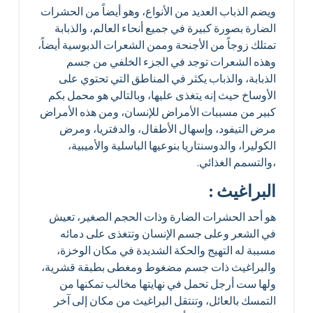
ويضم الذباب العديد من الأنواع، وهو أيضاً من الحشرات
الضارة بصورة كبيرة في جميع أنحاء العالم، والذبابة
تمتلك زوجاً من الأجنحة وممن الشعرات الدبوسية أيضاً،
وهذه الشعرات توجد في الجزء الخلفي من جسم
الذبابة، والذباب يكثر في المناطق التي تحتوي على
الأوساخ حيث إنه يتغذى عليها، وبالتالي هو محمل بكم
كبير من مسببات الأمراض للإنسان، ومن هذه الأمراض
مرض التيفود، وإسهال الأطفال، والدفتريا، ومرض
الكوليرا، والدوسنتاريا بنوعيها الباسلية والأميبية،
،والتسمم الغذائي.
البراغيث :
هو أحد الحشرات الضارة وذات الحجم الصغير، تعيش
في الشعر وعلى جسم الإنسان وتتغذى على دمائه
مسببة له التهيج والحكة الشديدة في مكان الوخزة،
والبراغيث ذات جسم مضغوط ومغطى بطبقة قشرية،
ولها ست أرجل تحمل في نهايتها مخالب تمكنها من
التمسك بالعائل، وتنتقل البراغيث من مكان إلى آخر