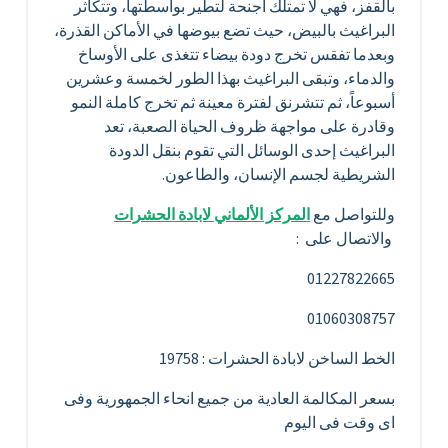
بالقفز، فهي لا تمتلك أجنحة لتطير بواسطتها، وتتكاثر
البراغيث بالبيض، حيث تضع بيوضها في الأماكن القذرة،
وبعدما تفقس تخرج دودة بيضاء تتغذى على الأوساخ
والدماء، وتبقى البراغيث بهذا الطور لخمسة وعشرين
أسبوعاً، ثم تتشرنق لفترة معينة ثم تخرج كاملة النمو
وقادرة على مواجهة ظروف الحياة الصعبة، تعد
البراغيث إحدى الوسائل التي تقوم بنقل الدودة
الشريطية لجسم الإنسان، والطاعون.
وللتواصل مع
المركز الألماني لابادة الحشرات
والاتصال على :
01227822665
01060308757
الخط الساخن لابادة الحشرات : 19758
بسعر المكالمة العادية من جميع انحاء الجمهورية وفى
اى وقت فى اليوم