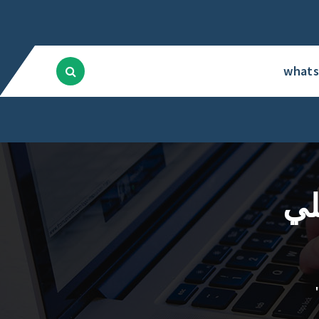
what
لي