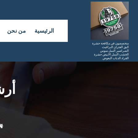
لتجاوز
لى
لمحتوى
الرئيسية
من نحن
متخصصون فى مكافحة حشرة
البق الفئران البراغيث
الصراصير النمل سوس
الخشب النمل الابيض حشرة
القراد الذباب البعوض
أرش