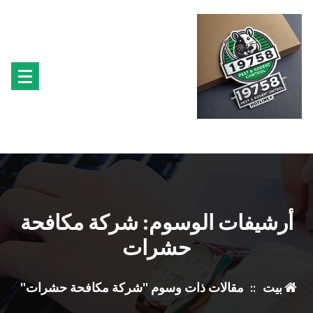
تجاوز
ى
محتوى
متخصصون فى مكافحة حشرة البق الفئران البراغيث الصراصير النمل سوس الخشب النمل
الابيض حشرة القراد الذباب البعوض
أرشيفات الوسوم: شركة مكافحة
حشرات
بيت
::
مقالات ذات وسوم "شركة مكافحة حشرات"