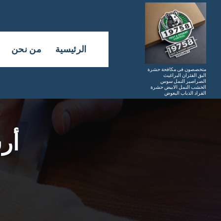
لتجاوز
لى
لمحتوى
الرئيسية
من نحن
متخصصون فى مكافحة حشرة
البق الفئران البراغيث
الصراصير النمل سوس
الخشب النمل الابيض حشرة
القراد الذباب البعوض
أر