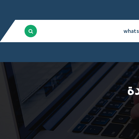
what
ة