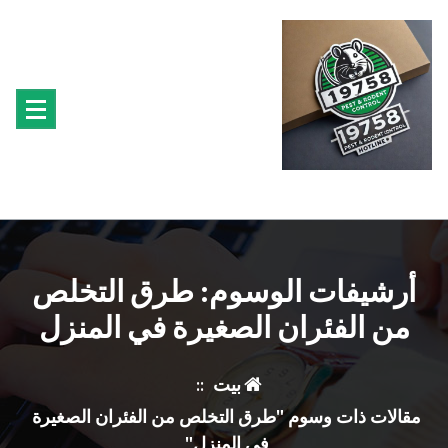
تجاوز
ى
محتوى
متخصصون فى مكافحة حشرة البق الفئران البراغيث الصراصير النمل سوس الخشب النمل
الابيض حشرة القراد الذباب البعوض
أرشيفات الوسوم: طرق التخلص
من الفئران الصغيرة في المنزل
بيت
::
مقالات ذات وسوم "طرق التخلص من الفئران الصغيرة
في المنزل"