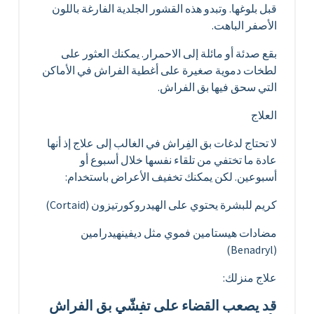
قبل بلوغها. وتبدو هذه القشور الجلدية الفارغة باللون
الأصفر الباهت.
بقع صدئة أو مائلة إلى الاحمرار. يمكنك العثور على
لطخات دموية صغيرة على أغطية الفراش في الأماكن
التي سحق فيها بق الفراش.
العلاج
لا تحتاج لدغات بق الفِراش في الغالب إلى علاج إذ أنها
عادة ما تختفي من تلقاء نفسها خلال أسبوع أو
أسبوعين. لكن يمكنك تخفيف الأعراض باستخدام:
كريم للبشرة يحتوي على الهيدروكورتيزون (Cortaid)
مضادات هيستامين فموي مثل ديفينهيدرامين
(Benadryl)
علاج منزلك:
قد يصعب القضاء على تفشّي بق الفراش