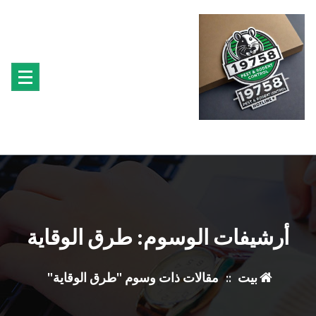
تجاوز
ى
محتوى
متخصصون فى مكافحة حشرة البق الفئران البراغيث الصراصير النمل سوس الخشب النمل
الابيض حشرة القراد الذباب البعوض
أرشيفات الوسوم: طرق الوقاية
بيت
::
مقالات ذات وسوم "طرق الوقاية"