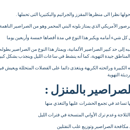
 نظرا الى منظرها المقزز والجراثيم والبكتيريا التى تحملها .
رصور الأمريكي الذي يمتاز بلونه البني المحمر وهو من الصراصير الناهمة
كل شيء أمامه ويكبر هذا النوع في مدة أقصاها خمسة وأربعين يوما
 إلى حد كبير الصراصير الألمانية، ويمتاز هذا النوع من الصراصير بطول
ي المناطق جيدة التهوية، كما أنه ينشط في ساعات الليل وينجذب بشكل كبير
ه الكبيرة ورائحته الكريهة ويتغذى دائما على الفضلات المتحللة ويعيش ف
يئة التهوية
لصراصير بالمنزل :
ا تساعد في تجمع الحشرات عليها والتغذي منها
لثلاجة وعدم ترك الأواني المتسخة في فترات الليل
 مكافحة الصراصير وتوزيع علب النفتلين