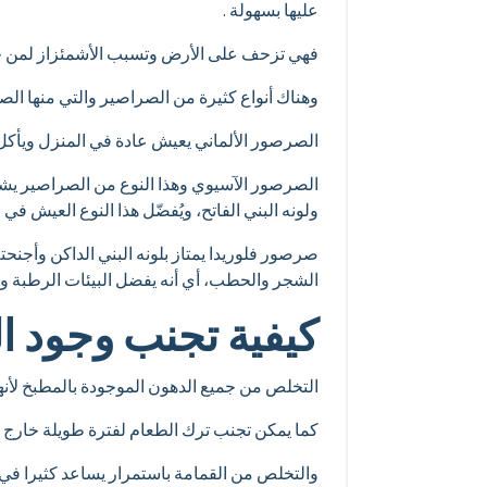
عليها بسهولة .
فهي تزحف على الأرض وتسبب الأشمئزاز لمن حولها
وهناك أنواع كثيرة من الصراصير والتي منها الص
الصرصور الألماني يعيش عادة في المنزل ويأكل 
الصرصور الآسيوي وهذا النوع من الصراصير يشبه
ولونه البني الفاتح، ويُفضّل هذا النوع العيش ف
صرصور فلوريدا يمتاز بلونه البني الداكن وأجنحت
الشجر والحطب، أي أنه يفضل البيئات الرطبة ورد
كيفية تجنب وجود ا
التخلص من جميع الدهون الموجودة بالمطبخ لأنه
كما يمكن تجنب ترك الطعام لفترة طويلة خارج ا
والتخلص من القمامة باستمرار يساعد كثيرا في