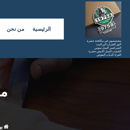
لتجاوز
لى
لمحتوى
الرئيسية
من نحن
متخصصون فى مكافحة حشرة
البق الفئران البراغيث
الصراصير النمل سوس
الخشب النمل الابيض حشرة
القراد الذباب البعوض
مك
ب