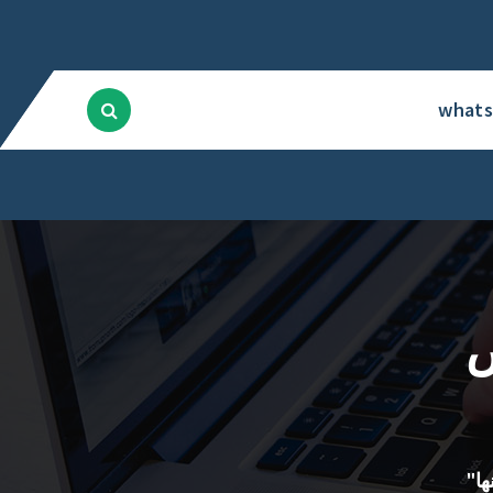
what
ص
ا"