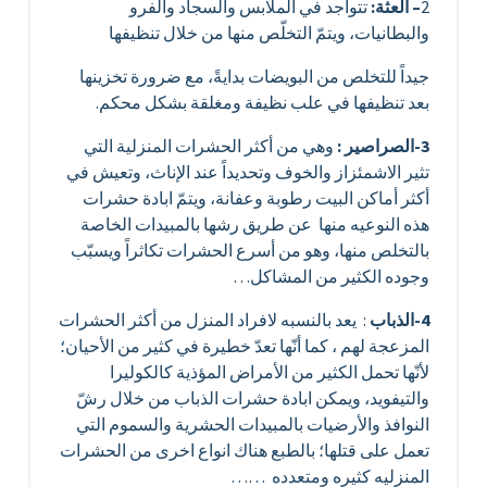
2
–
العثة:
تتواجد في الملابس والسجاد والفرو
والبطانيات، ويتمّ التخلّص منها من خلال تنظيفها
جيداً للتخلص من البويضات بدايةً، مع ضرورة تخزينها
بعد تنظيفها في علب نظيفة ومغلقة بشكل محكم.
3-الصراصير :
وهي من أكثر الحشرات المنزلية التي
تثير الاشمئزاز والخوف وتحديداً عند الإناث، وتعيش في
أكثر أماكن البيت رطوبة وعفانة، ويتمّ ابادة حشرات
هذه النوعيه منها عن طريق رشها بالمبيدات الخاصة
بالتخلص منها، وهو من أسرع الحشرات تكاثراً ويسبّب
وجوده الكثير من المشاكل…
4-الذباب
: يعد بالنسبه لافراد المنزل من أكثر الحشرات
المزعجة لهم ، كما أنّها تعدّ خطيرة في كثير من الأحيان؛
لأنّها تحمل الكثير من الأمراض المؤذية كالكوليرا
والتيفويد، ويمكن ابادة حشرات الذباب من خلال رشّ
النوافذ والأرضيات بالمبيدات الحشرية والسموم التي
تعمل على قتلها؛ بالطبع هناك انواع اخرى من الحشرات
المنزليه كثيره ومتعدده ……