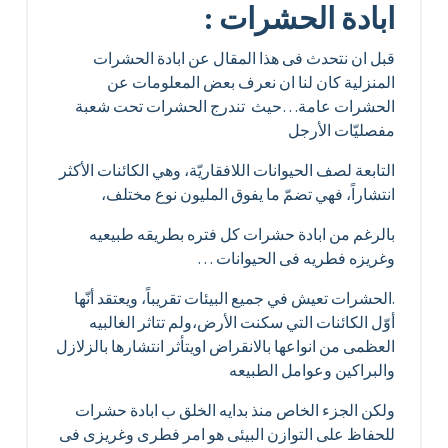
ابادة الحشرات :
قبل ان نتحدث فى هذا المقال عن ابادة الحشرات
المنزلية كان لنا ان نعرف بعض المعلومات عن
الحشرات عامة…حيث تندرج الحشرات تحت شعبة
مفصليّات الأرجل
التابعة لصف الحيوانات اللافقاريّة، وهي الكائنات الأكثر
انتشاراً، فهي تضمّ ما يفوق المليون نوع مختلف،
بالرغم من ابادة حشرات كل فتره بطريقه طبيعيه
وغريزه فطريه فى الحيوانات …
.الحشرات تعيش في جميع البيئات تقريباً، ويعتقد أنّها
أوّل الكائنات التي سكنت الأرض،ولم تتاثر الغالبيه
العظمى من انواعها بالانقراض اويتأثر انتشارها بالزلازل
والبراكين وعوامل الطبيعه
ولكن الجزء الخاص منذ بدايه الخلق ب ابادة حشرات
للحفاظ على التوازن البيئى هو امر فطرى وغريزى فى