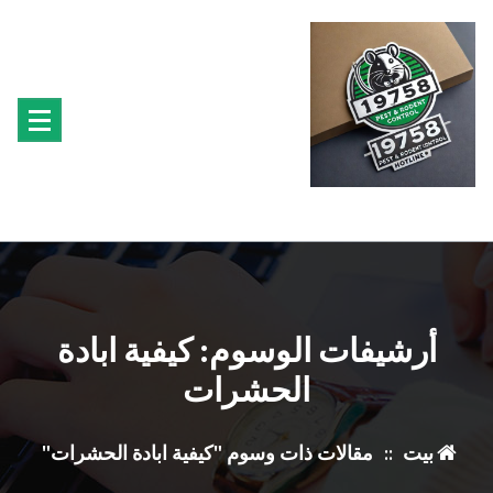
تجاوز
ى
محتوى
متخصصون فى مكافحة حشرة البق الفئران البراغيث الصراصير النمل سوس الخشب النمل
الابيض حشرة القراد الذباب البعوض
أرشيفات الوسوم: كيفية ابادة
الحشرات
بيت
::
مقالات ذات وسوم "كيفية ابادة الحشرات"