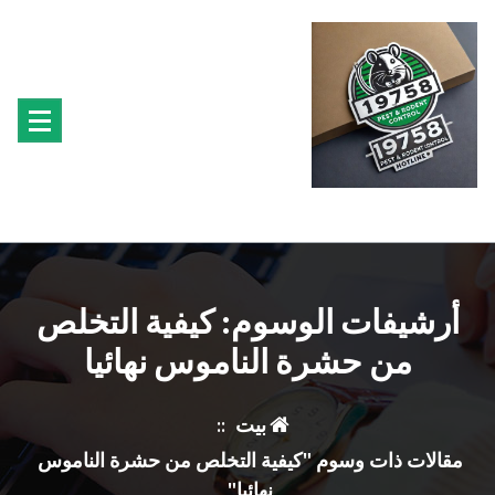
تجاوز
ى
محتوى
متخصصون فى مكافحة حشرة البق الفئران البراغيث الصراصير النمل سوس الخشب النمل
الابيض حشرة القراد الذباب البعوض
أرشيفات الوسوم: كيفية التخلص
من حشرة الناموس نهائيا
بيت
::
مقالات ذات وسوم "كيفية التخلص من حشرة الناموس
نهائيا"