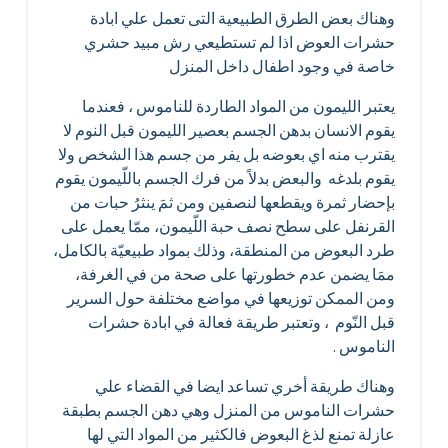
وهناك بعض الطرق الطبيعية التى تعمل علي ابادة
حشرات العوض اذا لم تستطيعي رش مبيد حشري
خاصة في وجود اطفال داخل المنزل
يعتبر الليمون من المواد الطاردة للناموس ، فعندما
يقوم الانسان بدهن الجسم بعصير الليمون قبل النوم لا
يقترب منه اي بعوضه بل يفر من جسم هذا الشخص ولا
يقوم بلدغه والبعض بدلاً من فرك الجسم باللّيمون يقوم
بإحضار ثمرة ويقطعها لنصفين ومن ثمَ ينثرُ حبات من
القرنفل على سطح نصف حبة اللّيمون، ممّا يعمل على
طرد البعوض من المنطقة، وذلك بمواد طبيعيّة بالكامل،
ممَا يضمن عدم خطورتها على صحة من في الغرفة،
ومن الممكن توزيعها في مواضع مختلفة حول السرير
قبل النّوم ، وتعتبر طريقة فعالة في ابادة حشرات
الناموس .
وهناك طريقة أخري تساعد ايضا في القضاء علي
حشرات الناموس من المنزل وهي دهن الجسم بطبقة
عازلة تمنع لذغ البعوض فالكثير من المواد التي لها