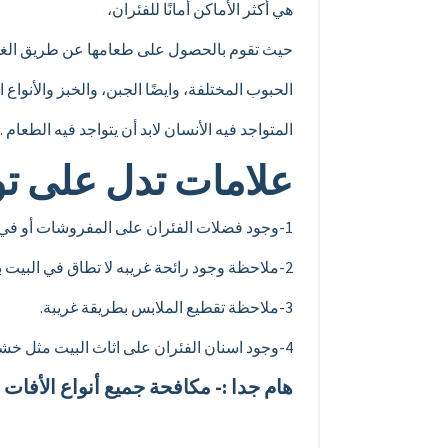
هي أكثر الأماكن أمانًا للفئران،
حيث تقوم بالحصول على طعامها عن طريق الغذاء
الحبوب المختلفة، وايضًا الجبن، والخبز والأنواع
المتواجد فيه الأنسان لابد أن يتواجد فيه الطعا
علامات تدل على توا
1-وجود فضلات الفئران على المفروشات أو في زوايا البيت.
2-ملاحظة وجود رائحة غريبه لا تطاق في البيت بسبب وجود فضلات الفئران وبولها.
3-ملاحظة تقطيع الملابس بطريقة غريبة.
4-وجود اسنان الفئران على اثاث البيت مثل خشب المطبخ أو خشب الأرائك، أو علامات على خشب السرائر وهذه العلامات عبارة عن وجود قطع خشب مثل النشارة.
هام جدا :- مكافحة جميع أنواع الأفا