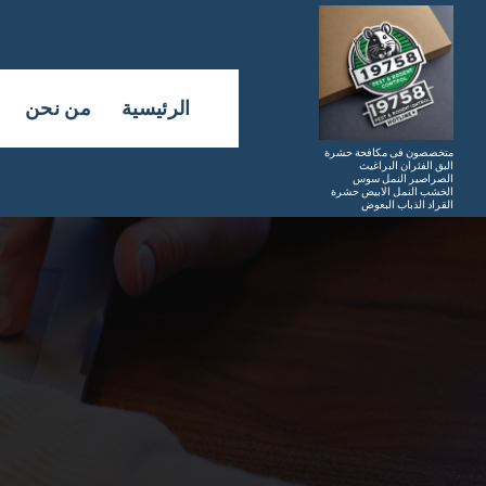
لتجاوز
لى
لمحتوى
الرئيسية
من نحن
متخصصون فى مكافحة حشرة
البق الفئران البراغيث
الصراصير النمل سوس
الخشب النمل الابيض حشرة
القراد الذباب البعوض