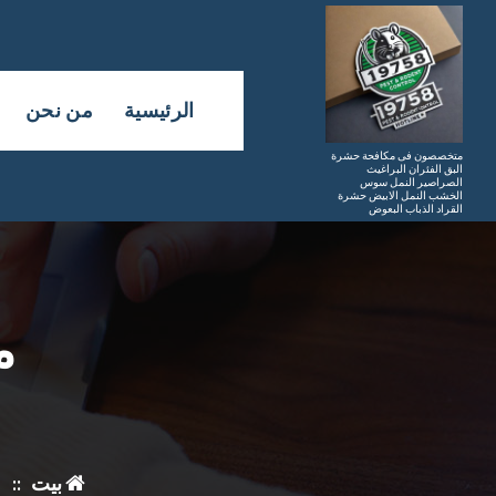
لتجاوز
لى
لمحتوى
الرئيسية
من نحن
متخصصون فى مكافحة حشرة
البق الفئران البراغيث
الصراصير النمل سوس
الخشب النمل الابيض حشرة
القراد الذباب البعوض
م
بيت
::
م