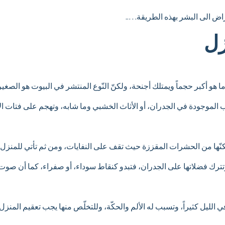
ض الى البشر بهذه الطريقة…..
زل
و أكبر حجماً ويمتلك أجنحة، ولكنّ النّوع المنتشر في البيوت هو الصغير
الموجودة في الجدران، أو الأثاث الخشبي وما شابه، وتهجم على فتات الأ
ّها من الحشرات المقززة حيث تقف على النفايات، ومن ثم تأتي للمنزل،
، وتترك فضلاتها على الجدران، فتبدو كنقاط سوداء، أو صفراء، كما أن صوت
لليل كثيراً، وتسبب له الألم والحكّة، وللتخلّص منها يجب تعقيم المنز