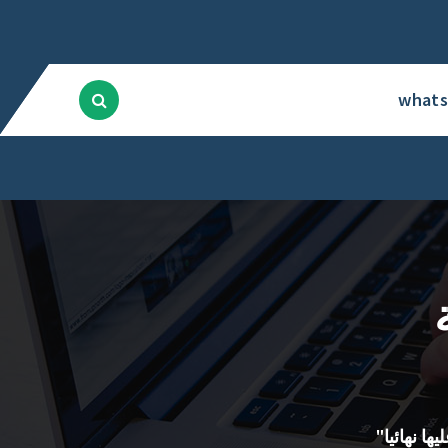
what
ا نهائيا"