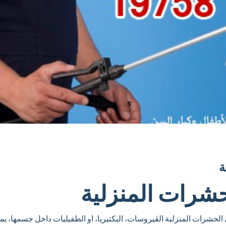
ة
حشرات المنزلية
لحشرات المنزلية الڤيروسات،‏ البكتيريا،‏ او الطفيليات داخل جسمها،‏ يم