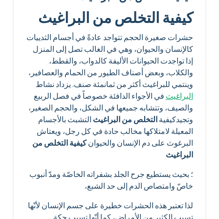
كيفية التخلص من البراغيث
حشرات صغيرة الحجم تتواجد عادةً في أجسام الثدييات
كالإنسان والحيوان، وهي في الغالب تصل إلى المنزل
إذا تواجدت الحيوانات الأليفة كالدواب، والقطط،
والكلاب، وبعض أصناف الطيور من الحمام والعصافير،
وينتمي للبراغيث أكثر من ثمانمئة صنف. يزداد نشاط
البراغيث
في الأجواء الدافئة خصوصاً في فصل الربيع
والصيف، وتتشابه جميعها في الشكل، والحجم الصغير،
وتجيدكيفية
التخلص من البراغيث
التشبث بالأجسام
المعيلة لامتلاكها مخالب حادة في كل رجل، ويعتاش
البرغوث على دم الإنسان والحيوان
كيفية التخلص من
البراغيث
؛ بحيث يستطيع جرح الجلد بشفراته الخاصّة ومدّ أنبوب
خاصّ وامتصاص الدم إلى حد الشبع،
لذا تعتبر هذه الحشرات خطيرة على جسم الإنسان لأنّها
تسبب الكثير من الأمراض، كما أنّها تسبب حكة