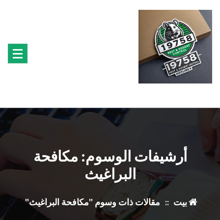
تجاوز
ى
محتوى
متخصصون فى مكافحة حشرة البق الفئران البراغيث الصراصير النمل سوس الخشب النمل
الابيض حشرة القراد الذباب البعوض
أرشيفات الوسوم: مكافحة
البراغيث
بيت
::
مقالات ذات وسوم "مكافحة البراغيث"