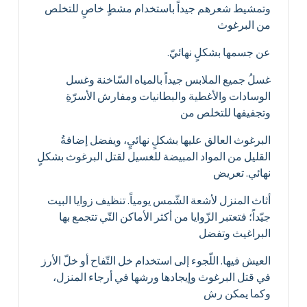
وتمشيط شعرهم جيداً باستخدام مشطٍ خاصٍ للتخلص
من البرغوث
عن جسمها بشكلٍ نهائيّ.
غسلُ جميع الملابس جيداً بالمياه السّاخنة وغسل
الوسادات والأغطية والبطانيات ومفارش الأسرّةِ
وتجفيفها للتخلص من
البرغوث العالق عليها بشكلٍ نهائيٍ، ويفضل إضافةُ
القليل من المواد المبيضة للغسيل لقتل البرغوث بشكلٍ
نهائي. تعريض
أثاث المنزل لأشعة الشّمس يومياً. تنظيف زوايا البيت
جيّداً؛ فتعتبر الزّوايا من أكثر الأماكن التّي تتجمع بها
البراغيث وتفضل
العيش فيها. اللّجوء إلى استخدام خل التّفاح أو خلّ الأرز
في قتل البرغوث وإيجادها ورشها في أرجاء المنزل،
وكما يمكن رش