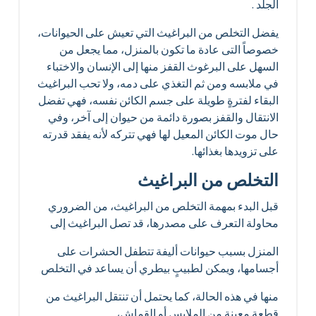
الجلد .
يفضل التخلص من البراغيث التي تعيش على الحيوانات،
خصوصاً التى عادة ما تكون بالمنزل، مما يجعل من
السهل على البرغوث القفز منها إلى الإنسان والاختباء
في ملابسه ومن ثم التغذي على دمه، ولا تحب البراغيث
البقاء لفترةٍ طويلة على جسم الكائن نفسه، فهي تفضل
الانتقال والقفز بصورة دائمة من حيوان إلى آخر، وفي
حال موت الكائن المعيل لها فهي تتركه لأنه يفقد قدرته
على تزويدها بغذائها.
التخلص من البراغيث
قبل البدء بمهمة التخلص من البراغيث، من الضروري
محاولة التعرف على مصدرها، قد تصل البراغيث إلى
المنزل بسبب حيوانات أليفة تتطفل الحشرات على
أجسامها، ويمكن لطبيبٍ بيطري أن يساعد في التخلص
منها في هذه الحالة، كما يحتمل أن تنتقل البراغيث من
قطعة معينة من الملابس أو القماش،