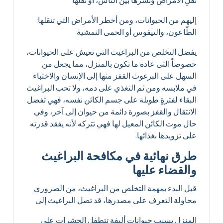
إليهم من الحيوانات، ومن أخطر الأمراض التي تنقلها:
الطّاعون، والتيفوس أو الحمى النمشية
يفضل التخلص من البراغيث التي تعيش على الحيوانات،
خصوصاً التى عادة ما تكون بالمنزل، مما يجعل من
السهل على البرغوث القفز منها إلى الإنسان والاختباء
في ملابسه ومن ثم التغذي على دمه، ولا تحب البراغيث
البقاء لفترةٍ طويلة على جسم الكائن نفسه، فهي تفضل
الانتقال والقفز بصورة دائمة من حيوان إلى آخر، وفي
حال موت الكائن المعيل لها فهي تتركه لأنه يفقد قدرته
على تزويدها بغذائها.
طرق نهائية في مكافحة البراغيث
والقضاء عليها
قبل البدء بمهمة التخلص من البراغيث، من الضروري
محاولة التعرف على مصدرها، قد تصل البراغيث إلى
المنزل بسبب حيوانات أليفة تتطفل الحشرات على