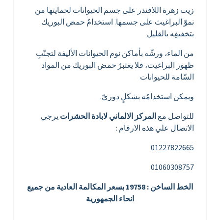
زيت زهرة اللافندر على جسم الحيوانات لحمايتها من
نموّ البراغيث على جسمها. استخدامُ حمض البوريك
بتخفيفِه بالقليل
من الماء، ورشّه بأماكن نوم الحيوانات الأليفة لتجنّبِ
ظهور البراغيث، فلا يعتبرُ حمض البوريك من المواد
السّامة للحيوانات
ويمكن استخدامُه بشكلٍ دوريّ.
للتواصل مع
المركز الالماني لابادة الحشرات
يرجي
الاتصال علي هذه الارقام :
01227822665
01060308757
الخط الساخن : 19758 بسعر المكالمة العادية من جميع
انحاء الجمهورية