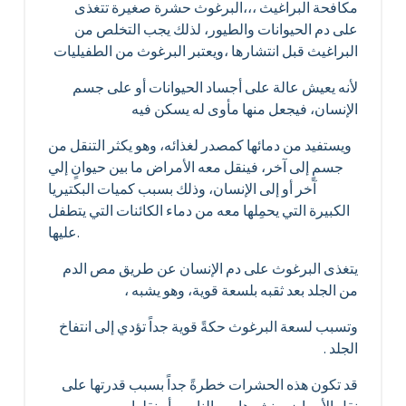
مكافحة البراغيث ،،،البرغوث حشرة صغيرة تتغذى
على دم الحيوانات والطيور، لذلك يجب التخلص من
البراغيث قبل انتشارها ،ويعتبر البرغوث من الطفيليات
لأنه يعيش عالة على أجساد الحيوانات أو على جسم
الإنسان، فيجعل منها مأوى له يسكن فيه
ويستفيد من دمائها كمصدر لغذائه، وهو يكثر التنقل من
جسمٍ إلى آخر، فينقل معه الأمراض ما بين حيوانٍ إلي
آخر أو إلى الإنسان، وذلك بسبب كميات البكتيريا
الكبيرة التي يحمِلها معه من دماء الكائنات التي يتطفل
عليها.
يتغذى البرغوث على دم الإنسان عن طريق مص الدم
من الجلد بعد ثقبه بلسعة قوية، وهو يشبه ،
وتسبب لسعة البرغوث حكةً قوية جداً تؤدي إلى انتفاخ
الجلد .
قد تكون هذه الحشرات خطرةً جداً بسبب قدرتها على
نقلِ الأمراض ونشرها بين الناس، أو نقلها