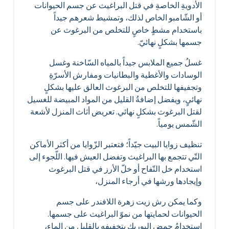
الأدويةِ الخاصةِ في قتل البراغيث عن جسم الحيوانات
أو الشّامبو الخاص لذلك، وتمشيط شعرهم جيداً
باستخدام مشطٍ خاصٍ للتخلص من البرغوث عن
جسمها بشكلٍ نهائيّ.
غسلُ جميع الملابس جيداً بالمياه السّاخنة وغسل
الوسادات والأغطية والبطانيات ومفارش الأسرّةِ
وتجفيفها للتخلص من البرغوث العالق عليها بشكلٍ
نهائيٍ، ويفضل إضافةُ القليل من المواد المبيضة للغسيل
لقتل البرغوث بشكلٍ نهائي. تعريض أثاث المنزل لأشعة
الشّمس يومياً.
تنظيف زوايا البيت جيّداً؛ فتعتبر الزّوايا من أكثر الأماكن
التّي تتجمع بها البراغيث وتفضل العيش فيها. اللّجوء إلى
استخدام خل التّفاح أو خلّ الأرز في قتل البرغوث
وإيجادها ورشها في أرجاء المنزل،
وكما يمكن رش زيت زهرة اللافندر على جسم
الحيوانات لحمايتها من نموّ البراغيث على جسمها.
استخدامُ حمض البوريك بتخفيفِه بالقليل من الماء،