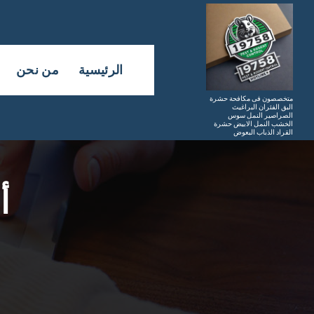
لتجاوز
لى
لمحتوى
الرئيسية
من نحن
متخصصون فى مكافحة حشرة
البق الفئران البراغيث
الصراصير النمل سوس
الخشب النمل الابيض حشرة
القراد الذباب البعوض
أ