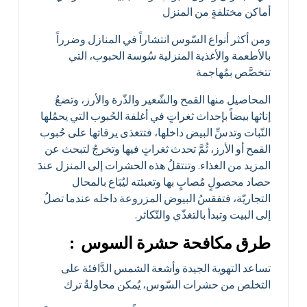
أماكن مختلفةٍ من المنزل
ومن أكثر أنواع السّوس انتشاراً في المنازل وضرراً
بالأطعمة والأغذية المنزلية سُوسة الحبوب، التي
تتخصَّص بمُهاجمة
المحاصيل منها القمح والشّعير والذّرة والأرز، وتضعُ
إناثها بيضاً بإحداث ثغراتٍ في أغلفة الحُبوب التي يحمُلها
النّبات وتدسِّ البيض داخلها، فتتغذى يرقاتها على حُبوب
القمح أو الأرز، ثُمَّ تحدث ثغراتٍ فيها وتخرجُ لتبحث عن
المزيد من الغذاء. وتنتقلُ هذه الحشرات إلى المنزل عندَ
حصاد محصولٍ مُصابٍ بها وتعبئته ليُبَاع بالمحال
التجاريّة، فتفقسُ البيوض المزروعة داخله عندما تصلُ
إلى البيت وتبدأ بالتغذّي والتّكاثر.
طرق مكافحة حشرة السوس :
تساعد التهوية الجيدة وأشعة الشمس الدَّافئة على
التخلص من حشرات السّوس، يُمكن محاولةُ ترك