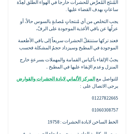
المُنتَج المُعرَّض للحشرات خارجاً في الهواء الطلق لعِدَّة
ساعاتٍ بهدف القضاء عليها .
يجب التخلص من أي مُنتجاتٍ مُصابةٍ بالسوس حالاً، أو
عزلُها عن باقي الأغذية الموجودة على الرفّ،
فعند تركها ستنتقلُ الحشرات سريعاً إلى باقي الأطعمة
الموجودة في المطبخ وسيزداد حجمُ المشكلة فحسب
يجبُ الإلقاء بأكياس القمامة والمهملات بسرعةٍ خارج
المنزل وعدم الإبقاء عليها في المطبخ ..
للتواصل مع
المركز الألماني لابادة الحشرات والقوارض
يرجى الاتصال على :
01227822665
01060308757
الخط الساخن لابادة الحشرات : 19758
بسعر المكالمة العادية من جميع انحاء الجمهورية وفى