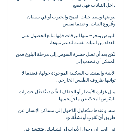
داخل النباتات فهي تضع
بيوضها وسط حبات القمح والحبوب أو في سيقان
وفُروع النبات، وعندما تفقس
البيوض وتخرج منها اليرقات فإنها تتابع الحصول على
الغذاء من النبات نفسه لتدعم نموَها،
لكن بعد أن تصل حشرة السوس إلى مرحلة البلوغ فمن
الممكن أن تنجذب إلى
الأبنية والمنشات السكنية الموجودة حولها، فعندما لا
تواتيها ظروف الطَقس الخارجي،
مثل غزارة الأمطار أو الجفاف الشَّديد، تُفضِّل حشرات
السّوس البحثَ عن ملجأٍ يحميها
منه، وعندها ستُحاول الدّخول إلى مساكن الإنسان عن
طريق أيّ ثُقوبٍ أو تشقُّقاتٍ
في الجدران وحول الأبواب أو الشبابيك، فتنتشرُ في