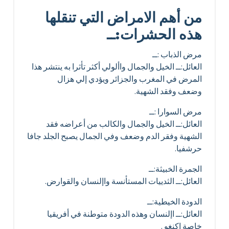
من أهم الامراض التي تنقلها
هذه الحشرات:ــ
مرض الذباب :ــ
العائل:ــ الخيل والجمال واألولي أكثر تأثرا به ينتشر هذا
المرض في المغرب والجزائر ويؤدي إلي هزال
وضعف وفقد الشهية.
مرض السوارا :ــ
العائل:ــ الخيل والجمال والكالب من أعراضه فقد
الشهية وفقر الدم وضعف وفي الجمال يصبح الجلد جافا
حرشفيا.
الجمرة الخبيثة:ــ
العائل:ــ الثدييات المستأنسة واإلنسان والقوارض.
الدودة الخيطية:ــ
العائل:ــ اإلنسان وهذه الدودة متوطنة في أفريقيا
خاصة اكنغو .