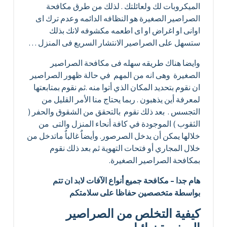
الميكروبات لك ولعائلتك . لذلك من طرق مكافحة
الصراصير الصغيرة هو النظافه الدائمه وعدم ترك اى
اوانى او اغراض او اى اطعمه مكشوفه لانك بذلك
ستسهل على الصراصير الانتشار السريع فى المنزل …
وايضا هناك طريقه سهله فى مكافحة الصراصير
الصغيرة وهى انه من المهم في حالة ظهور الصراصير
ان نقوم بتحديد المكان الذي أتوا منه .ثم نقوم بمتابعتها
لمعرفة أين يذهبون . ربما يحتاج منا الأمر القليل من
التجسس . بعد ذلك نقوم بالتحقق من الشقوق والحفر (
الثقوب ) الموجودة في كافة أنحاء المنزل والتى من
خلالها يمكن أن يدخل الصرصور. وأيضاٌ غالباٌ ماتدخل من
خلال المجاري أو فتحات التهوية ثم بعد ذلك نقوم
بمكافحة الصراصير الصغيرة.
هام جدا – مكافحة جميع أنواع الآفات لابد ان تتم
بواسطة متخصصين حفاظا على سلامتكم
كيفية التخلص من الصراصير