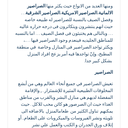
ومنها العديد من الانواع حيث يكثر منها
الصراصير
الالمانية
،
الصراصير الامريكية
،
الصراصير الشرقية
…
وفصل الصيف بالنسبة للصراصير له طبيعه خاصه
حيث انهم ينتشرون ويتكاثرون فى درجه حراره عاليه
… وبالتالى هم يختبئون فى فصل الصيف … اما بالنسبه
للمناطق الجليديه فينعدم وجود الصراصير فيها ….،
ويكثر تواجد الصراصير فى المنازل وخاصة في منطقة
المطبخ، وإنّ تواجدها فيه أمر يزعج افراد المنزل
بشكل كبير جدا.
الصراصير
تعيش الصراصير في جميع أنحاء العالم وهي من أبشع
المخلوقات الطبيعية المثيرة للإشمئزار . , والإقامة
المفضلة لديهم هي منازل البشر وبالقرب من مناطق
الغذاء حيث ان الصرصور هو كائن محب للاكل . حيث
يمكنهم تناول الكثير من طعامالمنزل بالاضافه الى
تلويثه ونشر الفيروسات والميكروبات على الطعام.. أو
إتلاف ورق الجدران و الكتب والعمل علي نشر