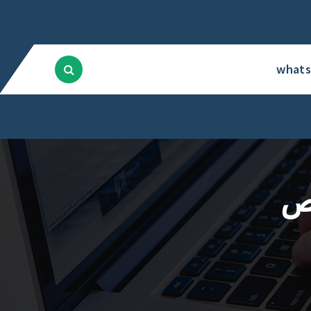
what
ص