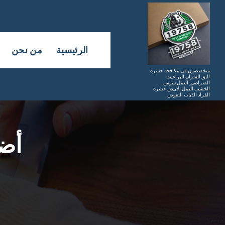
لتجاوز
لى
لمحتوى
الرئيسية
من نحن
متخصصون فى مكافحة حشرة
البق الفئران البراغيث
الصراصير النمل سوس
الخشب النمل الابيض حشرة
القراد الذباب البعوض
أض