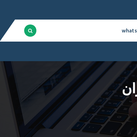
what
ان