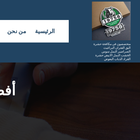
لتجاوز
لى
لمحتوى
الرئيسية
من نحن
متخصصون فى مكافحة حشرة
البق الفئران البراغيث
الصراصير النمل سوس
الخشب النمل الابيض حشرة
القراد الذباب البعوض
أفض