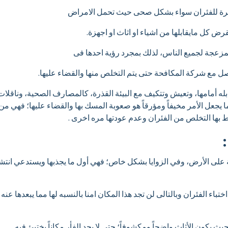
كبيرة للفئران سواء بشكل صحى حيث تحمل الامراض
ض كل مايقابلها من اشياء او اثاث او اجهزة.
المزعجة لجميع الناس، لذلك بمجرد رؤية احدها فى
اصل مع شركة المكافحة حتى يتم التخلص منها والقضاء عليها.
بله أمامها، وتعيش وتتكيف مع البيئة القذرة، كالمصارف الصحية، وناقلات
ما يجعل الأمر مخيفاً ومؤرقاً هو صعوبة المسك بها والقضاء عليها؛ فهي 
 بها التخلص من الفئران وعدم عودتها مره اخرى .
لة على الأرض، وفي الزوايا بشكل خاص؛ فهي أول ما يجذبها ويستدعي انت
باء الفئران وبالتالى لن تجد هذا المكان امنا بالنسبه لها مما يبعدها ع
ث يكون الأثاث واضحاً ومكشوفاً؛ حتى لا يجد الفأر مكاناً يختبئ فيه