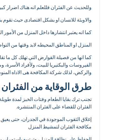
وللحديث عن الفئران فللعلم انه هناك اضرار 
والاوبئة للانسان او بشكل اقتصادى حيث تقوم بقر
كما انه يعتبر انتشارها داخل المنزل من الأمور 
المنزل او المناطق المحيطه لابد وقتها من التو
كما انها من فصيلة القوارض التي تهلك كل ما تقا
الفيروسات والبكتيريا للبيت، ولأفراد الأسرة، و
والركض، لذلك شركة المكافحة هى الاداه المنوط
طرق الوقاية من الفئران :
تجنب ترك بقايا الطعام وفتات الخبز لمدة طوي
الفئران للقضاء على الفئران المنتشره.
إغلاق الثقوب الموجودة في الجدران، حتى يعيق اخت
مكافحة الفئران لتمشيط المنزل
الحفاظ على نظافة المنزل، وترتيبه باستمرار، بحي