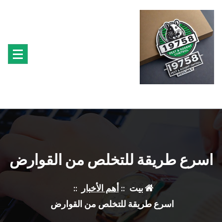
لتجاوز
لى
لمحتوى
متخصصون فى مكافحة حشرة البق الفئران البراغيث الصراصير النمل سوس الخشب النمل
الابيض حشرة القراد الذباب البعوض
اسرع طريقة للتخلص من القوارض
بيت
::
أهم الأخبار
::
اسرع طريقة للتخلص من القوارض