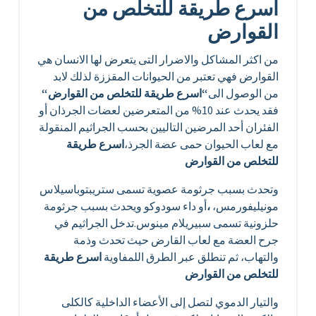
اسرع طريقة للتخلص من
القوارض
من اكثر المشاكل والاضرار التى يتعرض لها الانسان هي
القوارض فهي تعتبر من الحيوانات المقززة لذلك لابد
من الوصول الى
“اسرع طريقة للتخلص من القوارض
“
فقد يحدث عند 10% من المتعرضين لعضات الجرذان أو
الفئران أحد المرضين التاليين بحسب الجراثيم المنقولة
مع لعاب الحيوان حمى عضة الجرذ،
اسرع طريقة
للتخلص من القوارض
وتحدث بسبب جرثومة عصوية تسمى ستريبتوباسيلاس
مونيليفورمس،
،
أو داء سودوكو ويحدث بسبب جرثومة
حلزونية تسمى سبيريلام مينوس.تدخل الجراثيم في
جرح العضة مع لعاب القارض حيث تحدث وذمة
والتهاب، ثم تنطلق عبر الطرق اللمفاوية
اسرع طريقة
للتخلص من القوارض
والتيار الدموي لتصل إلى الأعضاء الداخلية كالكلى