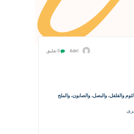
Adel
0 تعليق
ثوم والفلفل، والبصل، والصابون، والملح
رى.