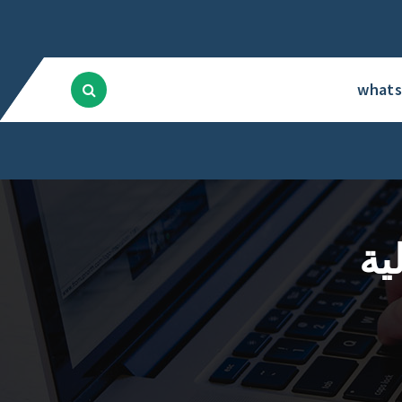
what
ية