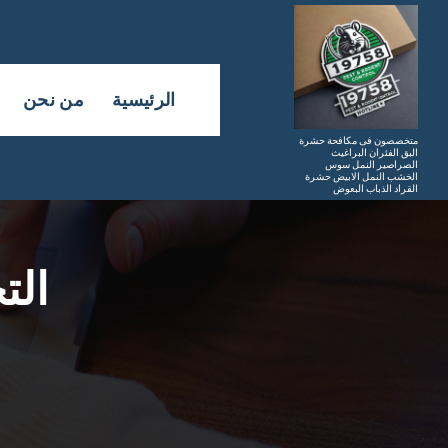
لتجاوز
لى
لمحتوى
الرئيسية
من نحن
متخصصون فى مكافحة حشرة
البق الفئران البراغيث
الصراصير النمل سوس
الخشب النمل الابيض حشرة
القراد الذباب البعوض
الت