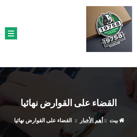
لتجاوز
لى
لمحتوى
متخصصون فى مكافحة حشرة البق الفئران البراغيث الصراصير النمل سوس الخشب النمل
الابيض حشرة القراد الذباب البعوض
القضاء على القوارض نهائيا
بيت
::
أهم الأخبار
::
القضاء على القوارض نهائيا