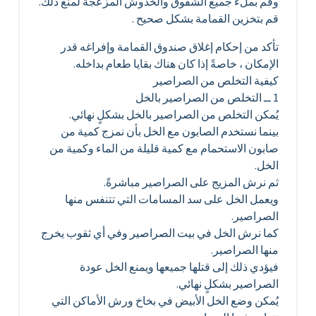
وقم بملء جميع الشقوق والخدوش المزعجة لمنع ذلك.
قم بتخزين القمامة بشكل صحيح .
تأكد من إحكام إغلاق صندوق القمامة وإفراغه قدر
الإمكان ، خاصةً إذا كان هناك بقايا طعام بداخله.
كيفية التخلص من الصراصير
1 ــ التخلص من الصراصير بالخل
يُمكن التخلص من الصراصير بالخل بشكلٍ نهائي.
بينما نستخدم الصابون مع الخل بأن نمزج كمية من
صابون الاستحمام مع كمية قليلة من الماء وكمية من
الخل.
ثم نرش المزيج على الصراصير مباشرةً.
ويعمل الخل على سد المسامات التي تتنفس منها
الصراصير.
كما نرش الخل في بيت الصراصير وفي أي ثقوب يخرج
منها الصراصير.
فيؤدي ذلك إلى قتلها جميعها ويمنع الخل عودة
الصراصير بشكلٍ نهائي.
يُمكن وضع الخل الأبيض في بخاخ ورش الأماكن التي