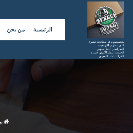
لتجاوز
لى
لمحتوى
الرئيسية
من نحن
متخصصون فى مكافحة حشرة
البق الفئران البراغيث
الصراصير النمل سوس
الخشب النمل الابيض حشرة
القراد الذباب البعوض
بي