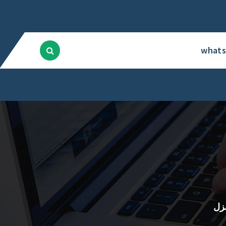
what
زل