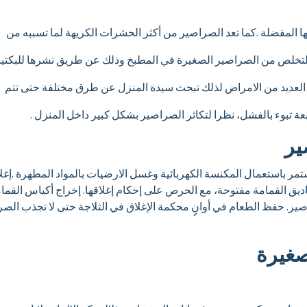
ا المفضلة .كما تعد الصراصير من أكثر الحشرات الكريهة لما تسببه من
 التخلص من الصراصير الصغيرة في المطبخ وذلك عن طريق نشرها للبكتير
لعديد من الامراض لذلك تبحث سيدة المنزل عن طرق مختلفة حتى تتم
عة تبوء بالفشل، نظرا لتكاثر الصراصير بشكل كبير داخل المنزل .
ير
تمر باستعمال المكنسة الكهربائية وغسل الارضيات بالمواد المطهرة .إغ
يق القمامة مفتوحة، مع الحرص على إحكام إغلاقها. إخراج أكياس القمام
راصير. حفظ الطعام في أوانٍ محكمة الإغلاق في الثلاجة حتى لا تجذب ا
صغيرة