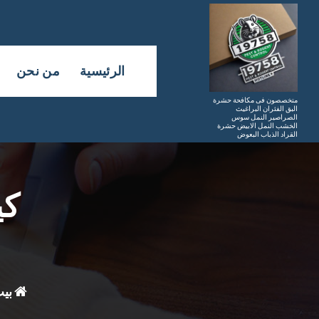
لتجاوز
لى
لمحتوى
الرئيسية
من نحن
متخصصون فى مكافحة حشرة
البق الفئران البراغيث
الصراصير النمل سوس
الخشب النمل الابيض حشرة
القراد الذباب البعوض
كي
بي