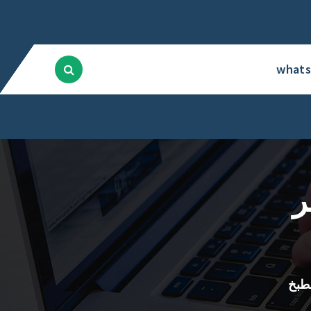
what
ر
طبخ