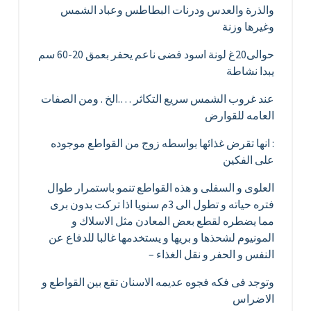
والذرة والعدس ودرنات البطاطس وعباد الشمس
وغيرها وزنة
حوالى20غ لونة اسود فضى ناعم يحفر بعمق 20-60 سم
يبدا نشاطة
عند غروب الشمس سريع التكاثر ….الخ . ومن الصفات
العامه للقوارض
: انها تقرض غذائها بواسطه زوج من القواطع موجوده
على الفكين
العلوى و السفلى و هذه القواطع تنمو باستمرار طوال
فتره حياته و تطول الى 3م سنويا اذا تركت بدون برى
مما يضطره لقطع بعض المعادن مثل الاسلاك و
المونيوم لشحذها و بريها و يستخدمها غالبا للدفاع عن
النفس و الحفر و نقل الغذاء –
وتوجد فى فكه فجوه عديمه الاسنان تقع بين القواطع و
الاضراس