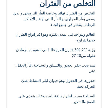
التخلص من الفئران
التخلص من الفئران نهائيا وخاصة الفأر النرويجى والذي
يسمى بفأر المجارى او الفأر البنى او فأر الاماكن
الرطبة . ينتشر فى جميع انحاء
العالم ويتواجد فى المدن بكثرة وهو اكبر انواع الفئران
حجما يتراوح
وزنة 200-500 غ لون الفرو غالبا بنى مشوب بالرمادى
طولة من18-27
سم يحب حفر الجحور والتسلق والسباحة . فأر الحقل :
تبنى
جحورها فى الحقول وهو حيوان ليلى النشاط بطئ
الحركة يجيد
السباحة يسبب اضرار بالغة للمزروعات يتغذى على
القمح والشعير