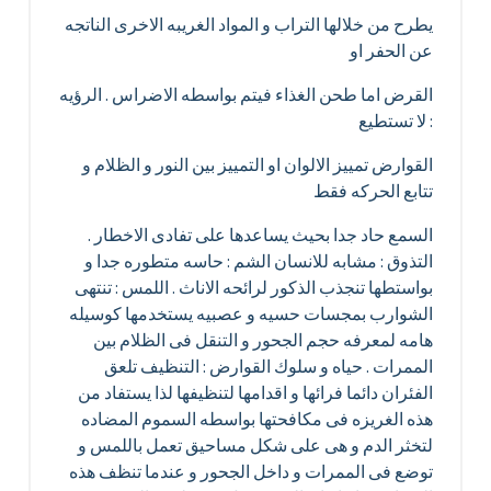
يطرح من خلالها التراب و المواد الغريبه الاخرى الناتجه
عن الحفر او
القرض اما طحن الغذاء فيتم بواسطه الاضراس . الرؤيه
: لا تستطيع
القوارض تمييز الالوان او التمييز بين النور و الظلام و
تتابع الحركه فقط
السمع حاد جدا بحيث يساعدها على تفادى الاخطار .
التذوق : مشابه للانسان الشم : حاسه متطوره جدا و
بواستطها تنجذب الذكور لرائحه الاناث . اللمس : تنتهى
الشوارب بمجسات حسيه و عصبيه يستخدمها كوسيله
هامه لمعرفه حجم الجحور و التنقل فى الظلام بين
الممرات . حياه و سلوك القوارض : التنظيف تلعق
الفئران دائما فرائها و اقدامها لتنظيفها لذا يستفاد من
هذه الغريزه فى مكافحتها بواسطه السموم المضاده
لتخثر الدم و هى على شكل مساحيق تعمل باللمس و
توضع فى الممرات و داخل الجحور و عندما تنظف هذه