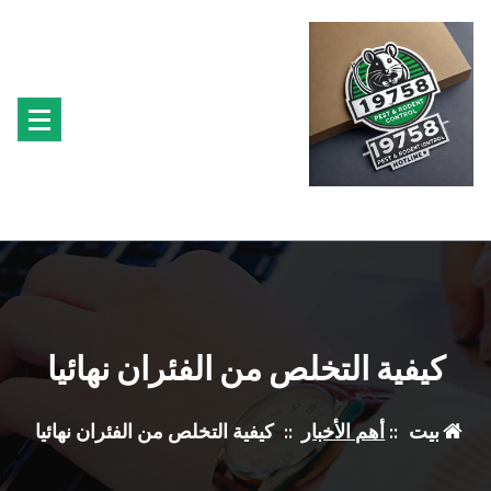
لتجاوز
لى
لمحتوى
متخصصون فى مكافحة حشرة البق الفئران البراغيث الصراصير النمل سوس الخشب النمل
الابيض حشرة القراد الذباب البعوض
كيفية التخلص من الفئران نهائيا
بيت
::
أهم الأخبار
::
كيفية التخلص من الفئران نهائيا