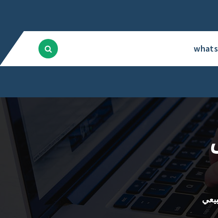
what
يعي