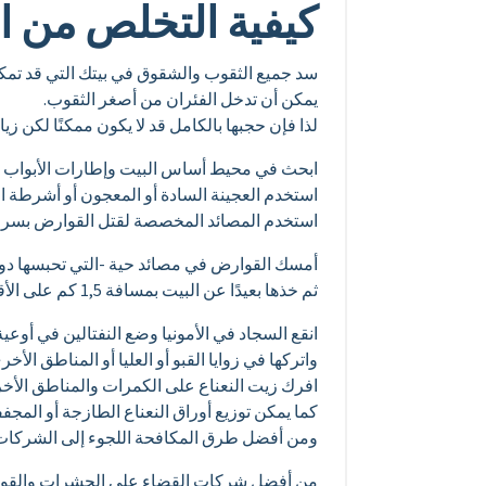
كيفية التخلص من 
سد جميع الثقوب والشقوق في بيتك التي قد تمك
يمكن أن تدخل الفئران من أصغر الثقوب.
لذا فإن حجبها بالكامل قد لا يكون ممكنًا لكن زي
ابحث في محيط أساس البيت وإطارات الأبواب وال
استخدم العجينة السادة أو المعجون أو أشرطة 
استخدم المصائد المخصصة لقتل القوارض بسرع
أمسك القوارض في مصائد حية -التي تحبسها دون 
ثم خذها بعيدًا عن البيت بمسافة 1,5 كم على الأقل قبل إطلاق سراحها.
انقع السجاد في الأمونيا وضع النفتالين في أوعي
واتركها في زوايا القبو أو العليا أو المناطق الأ
افرك زيت النعناع على الكمرات والمناطق الأخر
كما يمكن توزيع أوراق النعناع الطازجة أو المجف
ومن أفضل طرق المكافحة اللجوء إلى الشركا
من أفضل شركات القضاء على الحشرات والقوار