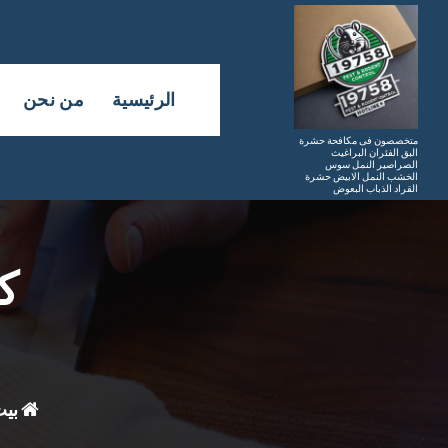
لتجاوز
لى
لمحتوى
الرئيسية
من نحن
متخصصون فى مكافحة حشرة
البق الفئران البراغيث
الصراصير النمل سوس
الخشب النمل الابيض حشرة
القراد الذباب البعوض
ك
بي