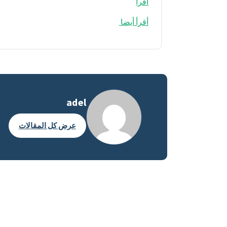
أقرأ
أقرأ أيضا
adel
عرض كل المقالات