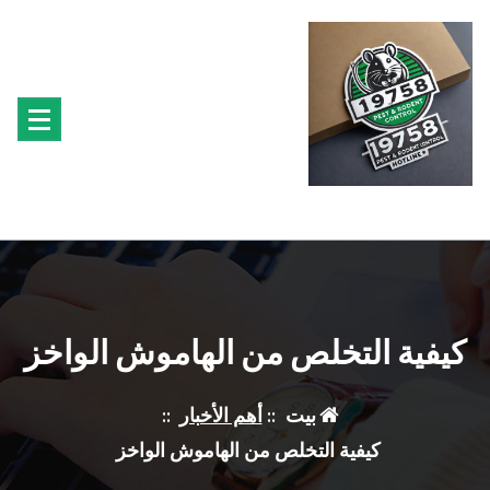
لتجاوز
لى
لمحتوى
متخصصون فى مكافحة حشرة البق الفئران البراغيث الصراصير النمل سوس الخشب النمل
الابيض حشرة القراد الذباب البعوض
كيفية التخلص من الهاموش الواخز
بيت
::
أهم الأخبار
::
كيفية التخلص من الهاموش الواخز