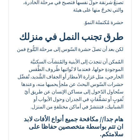
تصنعُ شرنقة حولَ نفسها فتصبح في مرحلة الخادرة،
والتي تخرجُ منها على هيئة
حشرة مُكتملة النموّ.
طرق تجنب النمل في منزلك
لكن بعد أن تصلَ حشرة السّوس إلى مرحلة البُلُوغ فمن
المُمكن أن تنجذبَ إلى الأبنية والمُنشآت السكنيَّة
الموجودةِ حولها، فعندما لا تُواتيها ظُروف الطَّقس
الخارجي، مثل غزارة الأمطار أو الجفاف الشَّديد، تُفضِّل
حشرات السّوس البحثَ عن ملجأٍ يحميها منه، وعندها
ستُحاول الدّخول إلى مساكن الإنسان عن طريق أيّ
ثُقوبٍ أو تشقُّقاتٍ في الجدران وحول الأبواب أو
الشبابيك، فتنتشرُ في أماكن مختلفةٍ من المنزل.
هام جدا// مكافحة جميع أنواع الأفات لابد
ان تتم بواسطة متخصصين حفاظا على
سلامتكم.