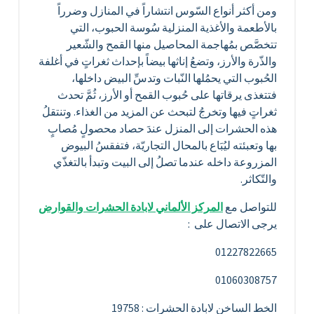
ومن أكثر أنواع السّوس انتشاراً في المنازل وضرراً
بالأطعمة والأغذية المنزلية سُوسة الحبوب، التي
تتخصَّص بمُهاجمة المحاصيل منها القمح والشّعير
والذّرة والأرز، وتضعُ إناثها بيضاً بإحداث ثغراتٍ في أغلفة
الحُبوب التي يحمُلها النّبات وتدسِّ البيض داخلها،
فتتغذى يرقاتها على حُبوب القمح أو الأرز، ثُمَّ تحدث
ثغراتٍ فيها وتخرجُ لتبحث عن المزيد من الغذاء. وتنتقلُ
هذه الحشرات إلى المنزل عندَ حصاد محصولٍ مُصابٍ
بها وتعبئته ليُبَاع بالمحال التجاريّة، فتفقسُ البيوض
المزروعة داخله عندما تصلُ إلى البيت وتبدأ بالتغذّي
والتّكاثر.
للتواصل مع
المركز الألماني لابادة الحشرات والقوارض
يرجى الاتصال على :
01227822665
01060308757
الخط الساخن لابادة الحشرات : 19758