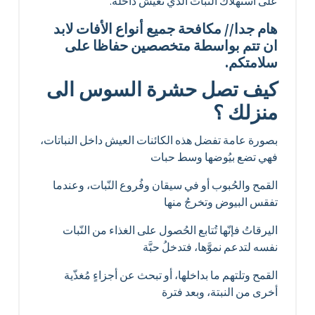
على استهلاك النّبات الذي تعيش داخله.
هام جدا// مكافحة جميع أنواع الأفات لابد
ان تتم بواسطة متخصصين حفاظا على
سلامتكم.
كيف تصل حشرة السوس الى
منزلك ؟
بصورة عامة تفضل هذه الكائنات العيش داخل النباتات،
فهي تضع بيُوضها وسط حبات
القمح والحُبوب أو في سيقان وفُروع النّبات، وعندما
تفقس البيوض وتخرجُ منها
اليرقاتُ فإنّها تُتابع الحُصول على الغذاء من النّبات
نفسه لتدعم نموَّها، فتدخلُ حبَّة
القمح وتلتهم ما بداخلها، أو تبحث عن أجزاءٍ مُغذّية
أخرى من النبتة، وبعد فترة