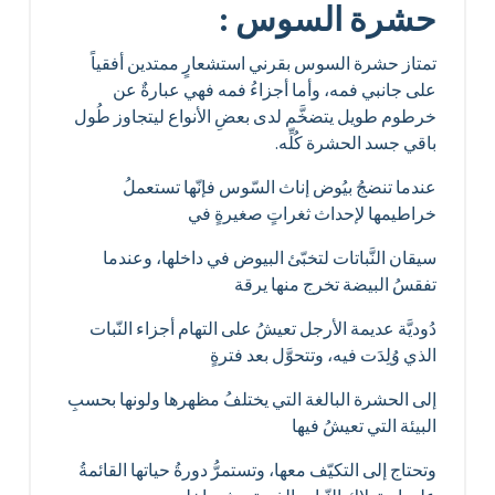
حشرة السوس :
تمتاز حشرة السوس بقرني استشعارٍ ممتدين أفقياً
على جانبي فمه، وأما أجزاءُ فمه فهي عبارةٌ عن
خرطوم طويل يتضخَّم لدى بعضِ الأنواع ليتجاوز طُول
باقي جسد الحشرة كُلِّه.
عندما تنضجُ بيُوض إناث السّوس فإنّها تستعملُ
خراطيمها لإحداث ثغراتٍ صغيرةٍ في
سيقان النَّباتات لتخبّئ البيوض في داخلها، وعندما
تفقسُ البيضة تخرج منها يرقة
دُوديَّة عديمة الأرجل تعيشُ على التهام أجزاء النّبات
الذي وُلِدَت فيه، وتتحوَّل بعد فترةٍ
إلى الحشرة البالغة التي يختلفُ مظهرها ولونها بحسبِ
البيئة التي تعيشُ فيها
وتحتاج إلى التكيّف معها، وتستمرُّ دورةُ حياتها القائمةُ