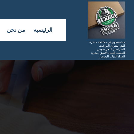
لتجاوز
لى
لمحتوى
الرئيسية
من نحن
متخصصون فى مكافحة حشرة
البق الفئران البراغيث
الصراصير النمل سوس
الخشب النمل الابيض حشرة
القراد الذباب البعوض