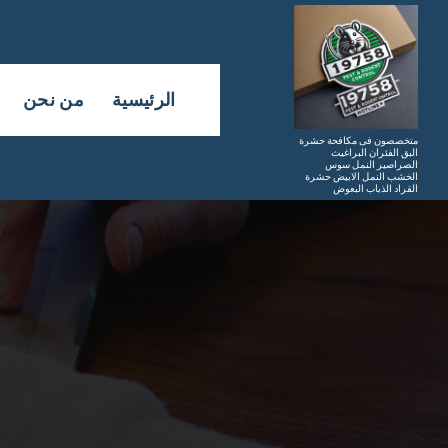
لتجاوز
لى
لمحتوى
الرئيسية
من نحن
متخصصون فى مكافحة حشرة
البق الفئران البراغيث
الصراصير النمل سوس
الخشب النمل الابيض حشرة
القراد الذباب البعوض