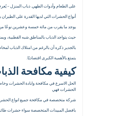
على الطعام وأدوات الطهي. ذباب المنزل – يُعرف إنجليزيًا باسم Housefly- ولكن – يُعرف ع
أنواع الحشرات التي لديها القدرة على الطيران
يوجد ما يقرب من مائة خمسة وعشرين نوعًا من ال
حيث يتواجد الذباب بالمناطق شبه القطبية، وبمن
بالجدير ذكره أن بالرغم من امتلاك الذباب لمخا
يتمتع بالأهمية الكبرى اقتصاديًا.
كيفية مكافحة الذبا
الحل الاسرع في مكافحة وابادة الحشرات وخاصة
الحشرات فهي
شركة متخصصة في مكافحة جميع انواع الحشر
بافضل المبيدات المتخصصة سواء حشرات طائرة