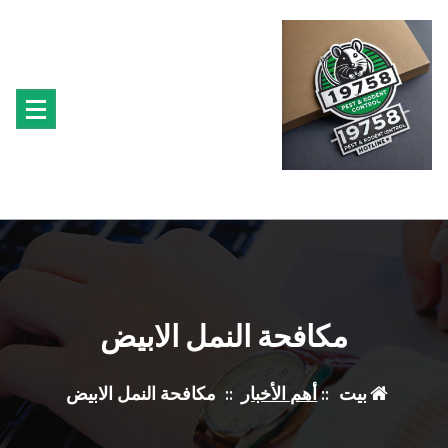
لتجاوز
لى
لمحتوى
متخصصون فى مكافحة حشرة البق الفئران البراغيث الصراصير النمل سوس الخشب النمل
الابيض حشرة القراد الذباب البعوض
مكافحة النمل الابيض
بيت
::
أهم الأخبار
::
مكافحة النمل الابيض