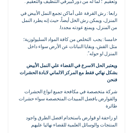
وتعقيم ؛ لما له من دوركبيرفي التنظيف والتعقيم .
رابعا : رش القرفة على أماكن تجمع النمل الأبيض في
المنزل، ويمكن رش الخل أيضاً، حيث إنه يطرد النمل
من المنزل، ويمنع عودته مجددا.
خامسا : يجب التخلص من كافة المواد السليولوزية؛
مثل: القش، وبقايا النباتات عن الأرض سواء داخل
المنزل او حوله ً.
ويعتبر الحل الاسرع في القضاء علي النمل الأبيض
بشكل نهائي فقط مع المركز الالماني لابادة الحشرات
فنحن
شركة متخصصة في مكافحة جميع انواع الحشرات
والقوارض بافضل المبيدات المتخصصة سواء حشرات
طائرة
او زاحفة او قوارض باستخدام افضل الطرق واجود
المنتجات والوسائل العلمية للقضاء نهائيا عليهم