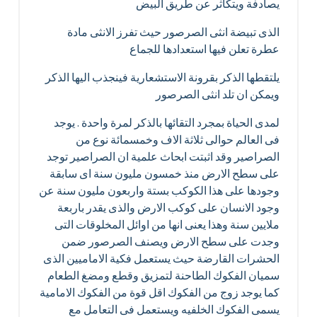
يصادفة ويتكاثر عن طريق البيض
الذى تبيضة انثى الصرصور حيث تفرز الانثى مادة
عطرة تعلن فيها استعدادها للجماع
يلتقطها الذكر بقرونة الاستشعارية فينجذب اليها الذكر
ويمكن ان تلد انثى الصرصور
لمدى الحياة بمجرد التقائها بالذكر لمرة واحدة . يوجد
فى العالم حوالى ثلاثة الاف وخمسمائة نوع من
الصراصير وقد اثبتت ابحاث علمية ان الصراصير توجد
على سطح الارض منذ خمسون مليون سنة اى سابقة
وجودها على هذا الكوكب بستة واربعون مليون سنة عن
وجود الانسان على كوكب الارض والذى يقدر باربعة
ملايين سنة وهذا يعنى انها من اوائل المخلوقات التى
وجدت على سطح الارض ويصنف الصرصور ضمن
الحشرات القارضة حيث يستعمل فكية الاماميين الذى
سميان الفكوك الطاحنة لتمزيق وقطع ومضغ الطعام
كما يوجد زوج من الفكوك اقل قوة من الفكوك الامامية
يسمى الفكوك الخلفيه ويستعمل فى التعامل مع