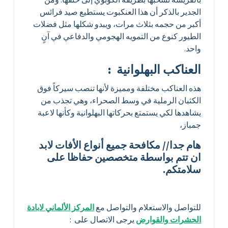
الجدير بالذكر أن هذا العنكبوت يستطيع صيد فرائس
أكبر من حجمه بثلاث مرات، ويبدو شكلها مثل فضلات
الطيور كنوع من التمويه الهجومي والدفاعي في آنٍ
واحد.
العناكب البهلوانية :
هذه العناكب مختلفة ومميزة لأنها تنصب سيركاً فوق
الكثبان الرملية في وسط الصحراء، وهي تجذب من
يشاهدها لكي يستمتع بحركاتها البهلوانية وكأنها لاعبة
جمباز،
هام جدا// مكافحة جميع أنواع الأفات لابد
ان تتم بواسطة متخصصين حفاظا على
سلامتكم.
للتواصل والاستعلام والتواصل مع
المركز الألماني لابادة
الحشرات والقوارض
يرجى الاتصال على :