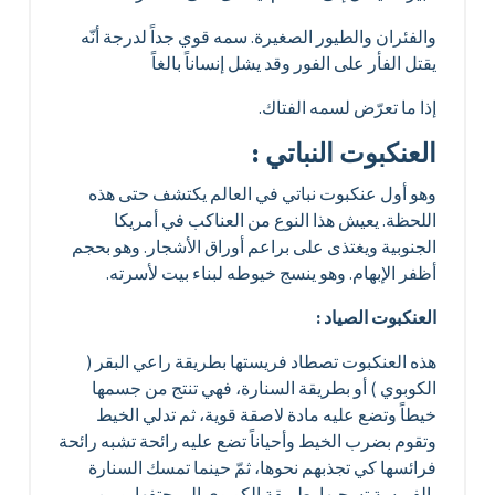
والفئران والطيور الصغيرة. سمه قوي جداً لدرجة أنّه
يقتل الفأر على الفور وقد يشل إنساناً بالغاً
إذا ما تعرّض لسمه الفتاك.
العنكبوت النباتي :
وهو أول عنكبوت نباتي في العالم يكتشف حتى هذه
اللحظة. يعيش هذا النوع من العناكب في أمريكا
الجنوبية ويغتذى على براعم أوراق الأشجار. وهو بحجم
أظفر الإبهام. وهو ينسج خيوطه لبناء بيت لأسرته.
العنكبوت الصياد :
هذه العنكبوت تصطاد فريستها بطريقة راعي البقر (
الكوبوي ) أو بطريقة السنارة، فهي تنتج من جسمها
خيطاً وتضع عليه مادة لاصقة قوية، ثم تدلي الخيط
وتقوم بضرب الخيط وأحياناً تضع عليه رائحة تشبه رائحة
فرائسها كي تجذبهم نحوها، ثمّ حينما تمسك السنارة
بالفريسة تسحبها بطريقة الكوبوي إلى حتفها. ومن