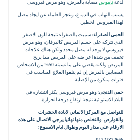
لدغة
ناموس
مصابة بالمرض، وهو مرض فيروسي
يسبب التهاب في الدماغ، وعجز العلماء عن ايجاد مصل
لهذا الفيروس الخطير.
الحمى الصفراء:
سميت بالصفراء نتيجة للون الاصفر
الذي تتركه على جسم المريض كاليرقان، وهو مرض
فيروسي لا يوجد له مصل محدد ولكن هناك علاجات
تخفف من شدة اعراضه على المريض مما يريح
المريض ولكنه يقضي على ما نسبته 50% من الاشخاص
المصابين بالمرض إن لم يتلقوا العلاج المناسب في
فترات مبكرة من الإصابة.
حمى الدنجى
: وهو مرض فيروسي يكثر انتشاره في
البلاد الاستوائية نتيجة ارتفاع درجة الحرارة.
للتواصل مع المركز الالماني لابادة الحشرات
والقوارض والتخلص منها نهائيا يرجي الاتصال على هذه
الارقام علي مدار اليوم وطوال ايام الاسبوع :
01227822665