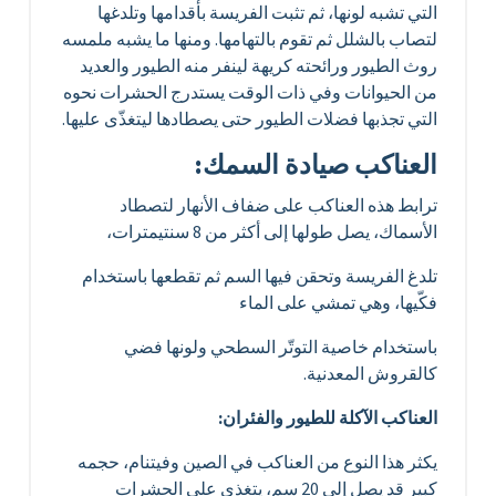
التي تشبه لونها، ثم تثبت الفريسة بأقدامها وتلدغها
لتصاب بالشلل ثم تقوم بالتهامها. ومنها ما يشبه ملمسه
روث الطيور ورائحته كريهة لينفر منه الطيور والعديد
من الحيوانات وفي ذات الوقت يستدرج الحشرات نحوه
التي تجذبها فضلات الطيور حتى يصطادها ليتغذّى عليها.
العناكب صيادة السمك:
ترابط هذه العناكب على ضفاف الأنهار لتصطاد
الأسماك، يصل طولها إلى أكثر من 8 سنتيمترات،
تلدغ الفريسة وتحقن فيها السم ثم تقطعها باستخدام
فكّيها، وهي تمشي على الماء
باستخدام خاصية التوتّر السطحي ولونها فضي
كالقروش المعدنية.
العناكب الآكلة للطيور والفئران:
يكثر هذا النوع من العناكب في الصين وفيتنام، حجمه
كبير قد يصل إلى 20 سم، يتغذى على الحشرات