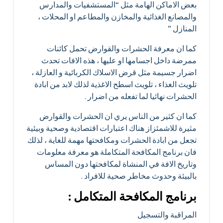
بعض الاماكن الهامة مثل “المستشفيات والمدارس
والمصانع الغذائية والمخازن والمطاعم او المحلات ،
المنازل ”
كما ان معرفة الحشرات والقوارض تحمل كائنات
ممرضة داخل اجسامها او عليها ، هذه الافات تحدث
اضرار جسيمة مثل قرض الاسلاك الكربائية و العازلة ،
تلويث الغذاء ، تلويث اسطح الاغذية لذلك لابد من ابادة
الحشرات نهائيا لما تفعله من اضرار .
كما ان كثير من الناس يري ان الحشرات والقوارض
مثيرة للاشمئزاز هناك اعتبارات اقتصادية وصحية وبيئية
تجعل من ابادة الحشرات ومكافحتها مهمة للغاية ، لذلك
فان برنامج المكافحة المتكاملة هو معرفة معلومات
وتاريخ الافة في المنشاة لمكافحتها دون المساس
بالبيئة وحدوث مخاطر صحية للافراد .
برنامج المكافحة المتكامل :
المراقبة والتسجيل