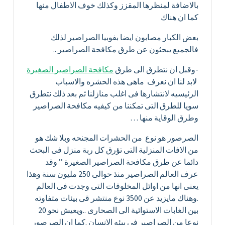
بالاضافة لمنظرها المقزز وكذلك خوف الاطفال منها
كما ان هناك
بعض الكبار مصابون ايضا بفوبيا الصراصير لذلك
فالجميع يبحثون عن طرق مكافحة الصراصير ..
-وقبل ان نتطرق الى طرق
مكافحة الصراصير الصغيرة
لابد لنا ان نعرف ماهى هذه الحشره والاسباب
الرئيسيه لانتشارها فى اغلب منازلنا ثم بعد ذلك نتطرق
سويا للطرق التى تمكننا من كيفيه مكافحة الصراصير
وطرق الوقاية منها …
الصرصور هو نوع من الحشرات المجنحه وبلا شك هو
من الافات المنزلية التى تؤرق كل ربة منزل فى البحث
دائما عن طرق مكافحة الصراصير الصغيرة ’’ وقد
عرف العالم الصراصير منذ حوالى 250 مليون سنة وهذا
يعنى انها من اوائل المخلوقات التى وجدت فى العالم
.وهناك مايزيد عن 3500 نوع منتشر قى بيئات متفاوته
بين الغابات الاستوائية الى الصحارى ..ويعيش نحو 20
نوعا من الصراصير فى بيئه الانسان .كما ان الصرصور