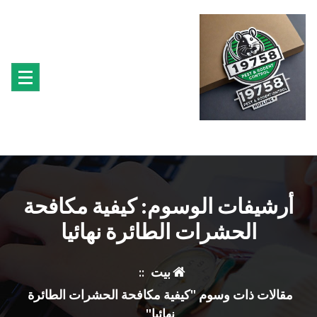
تجاوز
ى
محتوى
متخصصون فى مكافحة حشرة البق الفئران البراغيث الصراصير النمل سوس الخشب النمل
الابيض حشرة القراد الذباب البعوض
أرشيفات الوسوم: كيفية مكافحة
الحشرات الطائرة نهائيا
بيت
::
مقالات ذات وسوم "كيفية مكافحة الحشرات الطائرة
نهائيا"